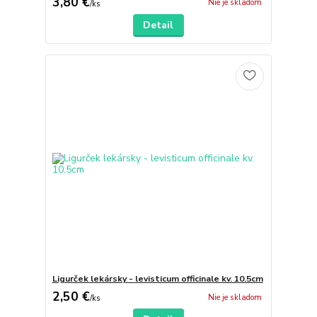
3,80 €
Nie je skladom
/
ks
Detail
Ligurček lekársky - levisticum officinale kv. 10.5cm
2,50 €
Nie je skladom
/
ks