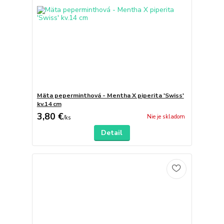
Mäta peperminthová - Mentha X piperita 'Swiss'
kv.14 cm
3,80 €
Nie je skladom
/
ks
Detail