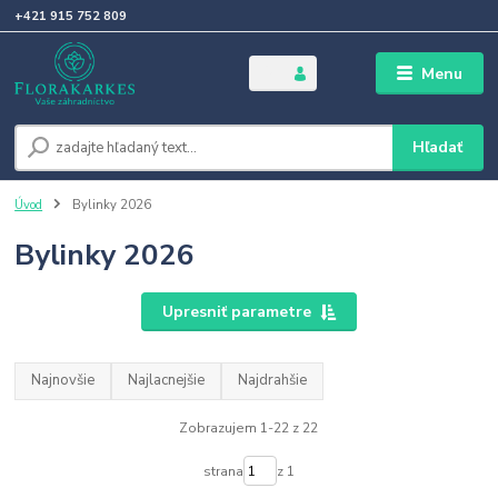
+421 915 752 809
Menu
Hľadať
Úvod
Bylinky 2026
Bylinky 2026
Upresniť parametre
Najnovšie
Najlacnejšie
Najdrahšie
Zobrazujem 1-22 z 22
strana
z 1