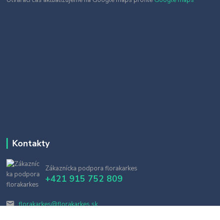
Kontakty
Zákaznícka podpora florakarkes
+421 915 752 809
florakarkes@florakarkes.sk