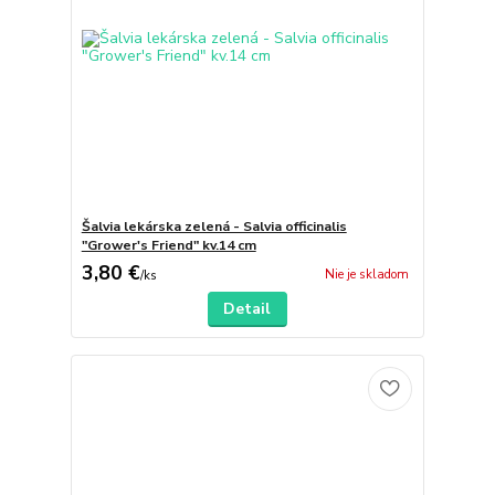
Šalvia lekárska zelená - Salvia officinalis
"Grower's Friend" kv.14 cm
3,80 €
Nie je skladom
/
ks
Detail