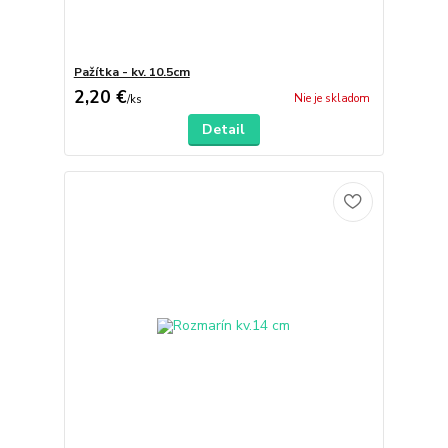
Pažítka - kv. 10.5cm
2,20 €
Nie je skladom
/
ks
Detail