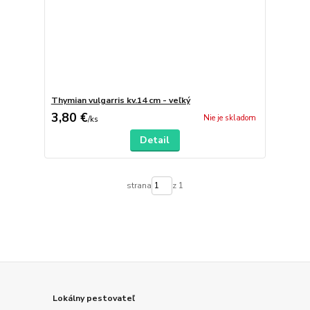
Thymian vulgarris kv.14 cm - veľký
3,80 €
Nie je skladom
/
ks
Detail
strana
z 1
Lokálny pestovateľ