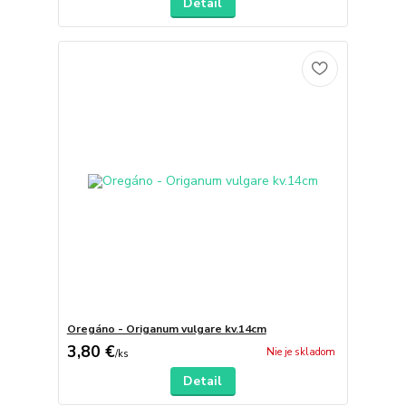
Detail
Oregáno - Origanum vulgare kv.14cm
3,80 €
Nie je skladom
/
ks
Detail