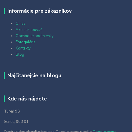
Informácie pre zákazníkov
O nás
Ako nakupovať
Obchodné podmienky
Fotogaléria
Kontakty
Blog
Najčítanejšie na blogu
Kde nás nájdete
Tureň 98
Senec, 903 01
Otvárací čas aktualizujeme na Google maps profile
Google maps