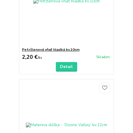
Petržlenová vňať hladká kv.10cm
2,20 €
Skladom
/
ks
Detail