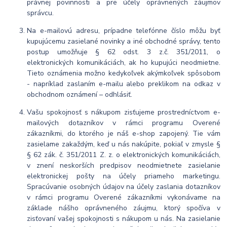
právnej povinnosti a pre účely oprávnených záujmov
správcu.
Na e-mailovú adresu, prípadne telefónne číslo môžu byť
kupujúcemu zasielané novinky a iné obchodné správy, tento
postup umožňuje § 62 odst. 3 z.č. 351/2011, o
elektronických komunikáciách, ak ho kupujúci neodmietne.
Tieto oznámenia možno kedykoľvek akýmkoľvek spôsobom
- napríklad zaslaním e-mailu alebo preklikom na odkaz v
obchodnom oznámení – odhlásiť.
Vašu spokojnosť s nákupom zisťujeme prostredníctvom e-
mailových dotazníkov v rámci programu Overené
zákazníkmi, do ktorého je náš e-shop zapojený. Tie vám
zasielame zakaždým, keď u nás nakúpite, pokiaľ v zmysle §
§ 62 zák. č. 351/2011 Z. z. o elektronických komunikáciách,
v znení neskorších predpisov neodmietnete zasielanie
elektronickej pošty na účely priameho marketingu.
Spracúvanie osobných údajov na účely zaslania dotazníkov
v rámci programu Overené zákazníkmi vykonávame na
základe nášho oprávneného záujmu, ktorý spočíva v
zisťovaní vašej spokojnosti s nákupom u nás. Na zasielanie