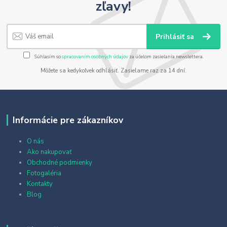
zľavy!
Prihlásiť sa
Súhlasím so
spracovaním osobných údajov
za účelom zasielania newslettera.
Môžete sa kedykoľvek odhlásiť. Zasielame raz za 14 dní.
Informácie pre zákazníkov
O nás
Ako nakupovať
Obchodné podmienky
Fotogaléria
Kontakty
Blog