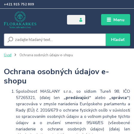
+421 915 752 809
Menu
Hľadať
Úvod
Ochrana osobných údajov e-shopu
Ochrana osobných údajov e-
shopu
Spoločnosť MASLANY s.r.o., so sídlom Tureň 98, IČO
57265321, (ďalej len
„predávajúci“
alebo
„správca“
)
spracováva v zmysle nariadenia Európskeho parlamentu a
Rady (EÚ) č. 2016/679 o ochrane fyzických osôb v súvislosti
so spracovaním osobných údajov a o voľnom pohybe týchto
údajov a o zrušení smernice 95/46/ES (všeobecné
nariadenie o ochrane osobných údajov) (ďalej len