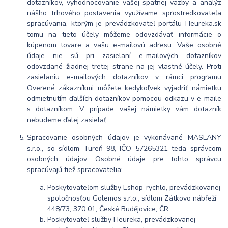
dotazníkov, vyhodnocovanie vašej spätnej väzby a analýz
nášho trhového postavenia využívame sprostredkovateľa
spracúvania, ktorým je prevádzkovateľ portálu Heureka.sk
tomu na tieto účely môžeme odovzdávať informácie o
kúpenom tovare a vašu e-mailovú adresu. Vaše osobné
údaje nie sú pri zasielaní e-mailových dotazníkov
odovzdané žiadnej tretej strane na jej vlastné účely. Proti
zasielaniu e-mailových dotazníkov v rámci programu
Overené zákazníkmi môžete kedykoľvek vyjadriť námietku
odmietnutím ďalších dotazníkov pomocou odkazu v e-maile
s dotazníkom. V prípade vašej námietky vám dotazník
nebudeme ďalej zasielať.
Spracovanie osobných údajov je vykonávané MASLANY
s.r.o., so sídlom Tureň 98, IČO 57265321 teda správcom
osobných údajov. Osobné údaje pre tohto správcu
spracúvajú tiež spracovatelia:
Poskytovateľom služby Eshop-rychlo, prevádzkovanej
spoločnosťou Golemos s.r.o., sídlom Zátkovo nábřeží
448/73, 370 01, České Budějovice, ČR
Poskytovateľ služby Heureka, prevádzkovanej