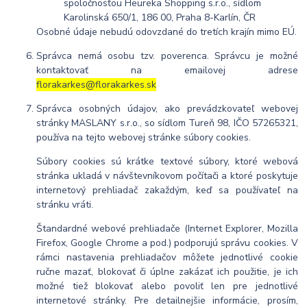
spoločnosťou Heureka Shopping s.r.o., sídlom
Karolinská 650/1, 186 00, Praha 8-Karlín, ČR
Osobné údaje nebudú odovzdané do tretích krajín mimo EÚ.
Správca nemá osobu tzv. poverenca. Správcu je možné
kontaktovať na emailovej adrese
florakarkes@florakarkes.sk
Správca osobných údajov, ako prevádzkovateľ webovej
stránky MASLANY s.r.o., so sídlom Tureň 98, IČO 57265321,
používa na tejto webovej stránke súbory cookies.
Súbory cookies sú krátke textové súbory, ktoré webová
stránka ukladá v návštevníkovom počítači a ktoré poskytuje
internetový prehliadač zakaždým, keď sa používateľ na
stránku vráti.
Štandardné webové prehliadače (Internet Explorer, Mozilla
Firefox, Google Chrome a pod.) podporujú správu cookies. V
rámci nastavenia prehliadačov môžete jednotlivé cookie
ručne mazať, blokovať či úplne zakázať ich použitie, je ich
možné tiež blokovať alebo povoliť len pre jednotlivé
internetové stránky. Pre detailnejšie informácie, prosím,