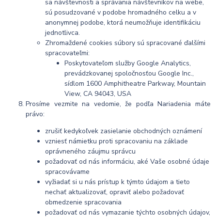
sa návštevnosti a správania návštevníkov na webe,
sú posudzované v podobe hromadného celku a v
anonymnej podobe, ktorá neumožňuje identifikáciu
jednotlivca.
Zhromaždené cookies súbory sú spracované ďalšími
spracovateľmi:
Poskytovateľom služby Google Analytics,
prevádzkovanej spoločnosťou Google Inc.,
sídlom 1600 Amphitheatre Parkway, Mountain
View, CA 94043, USA
Prosíme vezmite na vedomie, že podľa Nariadenia máte
právo:
zrušiť kedykoľvek zasielanie obchodných oznámení
vzniesť námietku proti spracovaniu na základe
oprávneného záujmu správcu
požadovať od nás informáciu, aké Vaše osobné údaje
spracovávame
vyžiadať si u nás prístup k týmto údajom a tieto
nechať aktualizovať, opraviť alebo požadovať
obmedzenie spracovania
požadovať od nás vymazanie týchto osobných údajov,