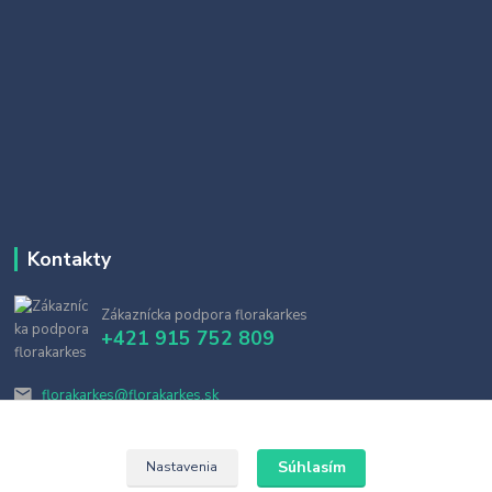
Kontakty
Zákaznícka podpora florakarkes
+421 915 752 809
florakarkes@florakarkes.sk
Súhlasím
Nastavenia