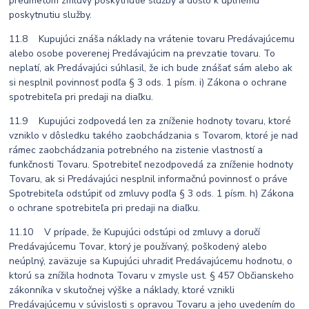
predmetom zmluvy poskytnutie služby a došlo k úplnému
poskytnutiu služby.
11.8 Kupujúci znáša náklady na vrátenie tovaru Predávajúcemu
alebo osobe poverenej Predávajúcim na prevzatie tovaru. To
neplatí, ak Predávajúci súhlasil, že ich bude znášať sám alebo ak
si nesplnil povinnosť podľa § 3 ods. 1 písm. i) Zákona o ochrane
spotrebiteľa pri predaji na diaľku.
11.9 Kupujúci zodpovedá len za zníženie hodnoty tovaru, ktoré
vzniklo v dôsledku takého zaobchádzania s Tovarom, ktoré je nad
rámec zaobchádzania potrebného na zistenie vlastností a
funkčnosti Tovaru. Spotrebiteľ nezodpovedá za zníženie hodnoty
Tovaru, ak si Predávajúci nesplnil informačnú povinnosť o práve
Spotrebiteľa odstúpiť od zmluvy podľa § 3 ods. 1 písm. h) Zákona
o ochrane spotrebiteľa pri predaji na diaľku.
11.10 V prípade, že Kupujúci odstúpi od zmluvy a doručí
Predávajúcemu Tovar, ktorý je používaný, poškodený alebo
neúplný, zaväzuje sa Kupujúci uhradiť Predávajúcemu hodnotu, o
ktorú sa znížila hodnota Tovaru v zmysle ust. § 457 Občianskeho
zákonníka v skutočnej výške a náklady, ktoré vznikli
Predávajúcemu v súvislosti s opravou Tovaru a jeho uvedením do