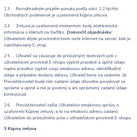
2.3 Bezvýhradným prijatím ponuky podľa odst. 2.2 týchto
Obchodných podmienok je uzatvorená Kúpna zmluva.
2.4 Zmluva je uzatvorená momentom, kedy elektronická
informácia o kliknutí na tlačítko „
Dokončiť objednávku
“
Užívateľom dôjde prostredníctvom siete Internet na server, kde je
nainštalovaný E-shop.
2.5 Užívateľ sa zaväzuje do príslušných textových polí v
užívateľskom prostredí E-shopu vyplniť pravdivé a úplné údaje,
najmä pravdivo vyplniť svoju emailovou adresu, identifikačné
údaje a prípadne dodaciu adresu. Užívateľ berie na vedomie, že
Prevádzkovateľ bude ním zadané údaje dôvodne považovať za
správne a úplné a nie je povinný a ani oprávnený zadané údaje
kontrolovať.
2.6 Prevádzkovateľ zašle Užívateľovi emailovou správu o
uzatvorení Kúpnej zmluvy, a to na emailovú adresu zadanú
Užívateľom do príslušného poľa v užívateľskom prostredí E-shopu.
3 Kúpna zmluva