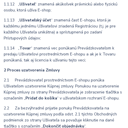
1.1.12 „
Uživateľ
“ znamená akúkoľvek právnickú alebo fyzickú
osobu, ktorá užíva E-shop;
1.1.13 „
Uživateľský účet
“ znamená časť E-shopu, ktorá je
každému jednému Užívateľovi zriadená Registráciou (t.j. je pre
každého Užívateľa unikátna) a sprístupnená po zadaní
Prístupových údajov;
1.1.14 „
Tovar
“ znamená vec ponúkanú Prevádzkovateľom k
predaju Užívateľovi prostredníctvom E-shopu a ak je k Tovaru
ponúkaná, tak aj licencia k užívaniu tejto veci;
2 Proces uzatvorenia Zmluvy
2.1 Prevádzkovateľ prostredníctvom E-shopu ponúka
Užívateľom uzatvorenie Kúpnej zmluvy. Ponukou na uzatvorenie
Kúpnej zmluvy zo strany Prevádzkovateľa je zobrazenie tlačítka s
označením „
Pridať do košíka
“ v užívateľskom rozhraní E-shopu.
2.2 Za bezvýhradné prijatie ponuky Prevádzkovateľa na
uzatvorenie Kúpnej zmluvy podľa odst. 2.1 týchto Obchodných
podmienok zo strany Užívateľa sa považuje kliknutie na dané
tlačítko s označením „
Dokončiť objednávku
“.