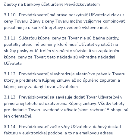
čiastky na bankový účet určený Prevádzkovateľom.
3.1.10 Prevádzkovateľ má právo poskytnúť Užívateľovi zľavu z
ceny Tovaru. Zľavy z ceny Tovaru možno vzájomne kombinovať,
pokiaľ nie je u konkrétnej zľavy uvedené výslovne inak.
3.1.11 Súčasťou kúpnej ceny za Tovar nie sú žiadne platby,
poplatky alebo iné odmeny, ktoré musí Užívateľ vynaložiť na
služby poskytnuté tretím stranámi v súvislosti so zaplatením
kúpnej ceny za Tovar; tieto náklady sú výhradne nákladmi
Užívateľa.
3.1.12 Prevádzkovateľ si vyhradzuje vlastnícke právo k Tovaru,
ktorý je predmetom Kúpnej Zmluvy až do úplného zaplatenia
kúpnej ceny za daný Tovar Užívateľom.
3.1.13 Prevádzkovateľ sa zaväzuje dodať Tovar Užívateľovi v
primeranej lehote od uzatvorenia Kúpnej zmluvy. Všetky lehoty
pre dodanie Tovaru uvedené v užívateľskom rozhraní E-shopu sú
len orientačné.
3.1.14 Prevádzkovateľ zašle vždy Užívateľovi daňový doklad -
faktúru v elektronickej podobe, a to na emailovou adresu