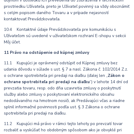
dojmom v dôsledku ich prevedenia do zobrazenia v technickom
prostriedku Užívateľa, preto je Užívateľ povinný sa vždy oboznámiť
s celým popisom daného Tovaru a v prípade nejasností
kontaktovať Prevádzkovateľa.
10.4 Kontaktné údaje Prevádzkovateľa pre komunikáciu s
Užívateľom sú uvedené v užívateľskom rozhraní E-shopu v sekcii
Môj účet.
11 Právo na odstúpenie od kúpnej zmluvy
11.1 Kupujúci je oprávnený odstúpiť od Kúpnej zmluvy bez
udania dôvodu v súlade s ust. § 7 a nasl. Zákona č. 102/2014 Z.z.
o ochrane spotrebiteľa pri predaji na diaľku (ďalej len „
Zákon o
ochrane spotrebiteľa pri predaji na diaľku
“) v lehote 14 dní od
prevzatia tovaru, resp. odo dňa uzavretia zmluvy o poskytnutí
služby alebo zmluvy o poskytovaní elektronického obsahu
nedodávaného na hmotnom nosiči, ak Predávajúci včas a riadne
splnil informačné povinnosti podľa ust. § 3 Zákona o ochrane
spotrebiteľa pri predaji na diaľku.
11.2 Kupujúci má právo v rámci tejto lehoty po prevzatí tovar
rozbaliť a vyskúšať ho obdobným spôsobom ako je obvyklé pri