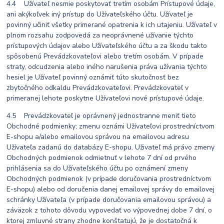
4.4 Užívateľ nesmie poskytovať tretím osobám Prístupové údaje,
ani akýkoľvek iný prístup do Užívateľského účtu. Užívateľ je
povinný učiniť všetky primerané opatrenia k ich utajeniu. Užívateľ v
plnom rozsahu zodpovedá za neoprávnené užívanie týchto
prístupových údajov alebo Užívateľského účtu a za škodu takto
spôsobenú Prevádzkovateľovi alebo tretím osobám. V prípade
straty, odcudzenia alebo iného narušenia práva užívania týchto
hesiel je Užívateľ povinný oznámiť túto skutočnosť bez
zbytočného odkaldu Prevádzkovateľovi. Prevádzkovateľ v
primeranej lehote poskytne Užívateľovi nové prístupové údaje.
4.5 Prevádzkovateľ je oprávnený jednostranne meniť tieto
Obchodné podmienky; zmenu oznámi Užívateľovi prostredníctvom
E-shopu a/alebo emailovou správou na emailovou adresu
Užívateľa zadanú do databázy E-shopu. Uživateľ má právo zmeny
Obchodných podmienok odmietnuť v lehote 7 dní od prvého
prihlásenia sa do Užívateľského účtu po oznámení zmeny
Obchodných podmienok (v prípade doručovania prostredníctvom
E-shopu) alebo od doručenia danej emailovej správy do emailovej
schránky Užívateľa (v prípade doručovania emailovou správou) a
záväzok z tohoto dôvodu vypovedať vo výpovednej dobe 7 dní, o
ktorej zmluvné strany zhodne konštatujú, že je dostatočná k