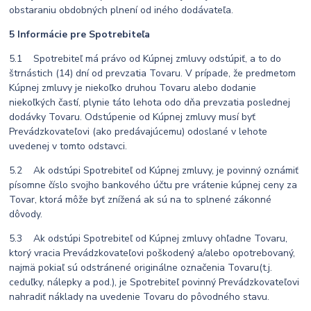
obstaraniu obdobných plnení od iného dodávateľa.
5 Informácie pre Spotrebiteľa
5.1 Spotrebiteľ má právo od Kúpnej zmluvy odstúpiť, a to do
štrnástich (14) dní od prevzatia Tovaru. V prípade, že predmetom
Kúpnej zmluvy je niekoľko druhou Tovaru alebo dodanie
niekoľkých častí, plynie táto lehota odo dňa prevzatia poslednej
dodávky Tovaru. Odstúpenie od Kúpnej zmluvy musí byť
Prevádzkovateľovi (ako predávajúcemu) odoslané v lehote
uvedenej v tomto odstavci.
5.2 Ak odstúpi Spotrebiteľ od Kúpnej zmluvy, je povinný oznámiť
písomne číslo svojho bankového účtu pre vrátenie kúpnej ceny za
Tovar, ktorá môže byť znížená ak sú na to splnené zákonné
dôvody.
5.3 Ak odstúpi Spotrebiteľ od Kúpnej zmluvy ohľadne Tovaru,
ktorý vracia Prevádzkovateľovi poškodený a/alebo opotrebovaný,
najmä pokiaľ sú odstránené originálne označenia Tovaru(t.j.
ceduľky, nálepky a pod.), je Spotrebiteľ povinný Prevádzkovateľovi
nahradiť náklady na uvedenie Tovaru do pôvodného stavu.