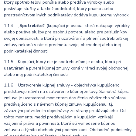
ktorý spotrebiteľovi ponúka alebo predáva výrobky alebo
poskytuje služby a taktiež podnikateľ, ktorý priamo alebo
prostredníctvom iných podnikateľov dodáva kupujúcemu výrobok;
1.1.4 „
Spotrebiteľ
“ (kupujúci) je osoba, ktorá nakupuje výrobky
alebo používa služby pre osobnú potrebu alebo pre príslušníkov
svojej domácnosti, a ktorá pri uzatváraní a plnení spotrebiteľskej
zmluvy nekoná v rámci predmetu svojej obchodnej alebo inej
podnikateľskej činnosti;
1.1.5 Kupujúci, ktorý nie je spotrebiteľom je osoba, ktorá pri
uzatváraní a plnení kúpnej zmluvy koná v rámci svojej obchodnej
alebo inej podnikateľskej činnosti;
1.1.6 Uzatvorenie kúpnej zmluvy - objednávka kupujúceho
predstavuje návrh na uzatvorenie kúpnej zmluvy. Samotná kúpna
zmluva je uzatvorená momentom doručenia záväzného súhlasu
predávajúceho s návrhom kúpnej zmluvy kupujúcemu, t.j.
záväzným potvrdením objednávky zo strany predávajúceho. Od
tohto momentu medzi predávajúcim a kupujúcim vznikajú
vzájomné práva a povinnosti, ktoré sú vymedzené kúpnou
zmluvou a týmito obchodnými podmienkami. Obchodné podmienky