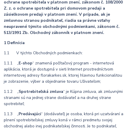
ochrane spotrebiteľa v platnom znení, zákonom č. 108/2000
Z. z. o ochrane spotrebiteľa pri domovom predaji a
zásielkovom predaji v platnom znení. V prípade, ak je
zmluvnou stranou podnikateľ, riadia sa právne vzťahy
neupravené týmito obchodnými podmienkami, zákonom č.
513/1991 Zb. Obchodný zákonník v platnom znení.
1 Definícia
1.1 V týchto Obchodných podmienkach:
1.1.1 „
E-shop
“ znamená počítačový program - internetová
aplikácia, ktorá je dostupná v sieti Internet prostredníctvom
internetovej adresy florakarkes.sk, ktorej hlavnou funkcionalitou
je zobrazenie, výber a objednanie tovaru Uživateľom;
1.1.2 „
Spotrebiteľská zmluva
“ je Kúpna zmluva, ak zmluvnými
stranami sú na jednej strane dodávateľ a na druhej strane
spotrebiteľ;
1.1.3 „
Predávajúci
“ (dodávateľ) je osoba, ktorá pri uzatváraní a
plnení spotrebiteľskej zmluvy koná v rámci predmetu svojej
obchodnej alebo inej podnikateľskej činnosti. Je to podnikateľ,