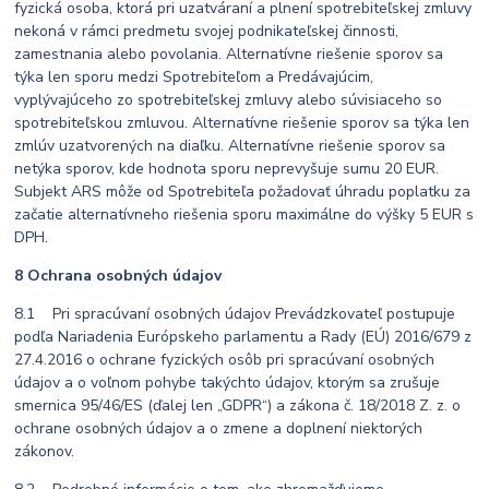
fyzická osoba, ktorá pri uzatváraní a plnení spotrebiteľskej zmluvy
nekoná v rámci predmetu svojej podnikateľskej činnosti,
zamestnania alebo povolania. Alternatívne riešenie sporov sa
týka len sporu medzi Spotrebiteľom a Predávajúcim,
vyplývajúceho zo spotrebiteľskej zmluvy alebo súvisiaceho so
spotrebiteľskou zmluvou. Alternatívne riešenie sporov sa týka len
zmlúv uzatvorených na diaľku. Alternatívne riešenie sporov sa
netýka sporov, kde hodnota sporu neprevyšuje sumu 20 EUR.
Subjekt ARS môže od Spotrebiteľa požadovať úhradu poplatku za
začatie alternatívneho riešenia sporu maximálne do výšky 5 EUR s
DPH.
8 Ochrana osobných údajov
8.1 Pri spracúvaní osobných údajov Prevádzkovateľ postupuje
podľa Nariadenia Európskeho parlamentu a Rady (EÚ) 2016/679 z
27.4.2016 o ochrane fyzických osôb pri spracúvaní osobných
údajov a o voľnom pohybe takýchto údajov, ktorým sa zrušuje
smernica 95/46/ES (ďalej len „GDPR“) a zákona č. 18/2018 Z. z. o
ochrane osobných údajov a o zmene a doplnení niektorých
zákonov.