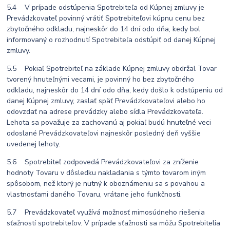
5.4 V prípade odstúpenia Spotrebiteľa od Kúpnej zmluvy je
Prevádzkovateľ povinný vrátiť Spotrebiteľovi kúpnu cenu bez
zbytočného odkladu, najneskôr do 14 dní odo dňa, kedy bol
informovaný o rozhodnutí Spotrebiteľa odstúpiť od danej Kúpnej
zmluvy.
5.5 Pokiaľ Spotrebiteľ na základe Kúpnej zmluvy obdržal Tovar
tvorený hnuteľnými vecami, je povinný ho bez zbytočného
odkladu, najneskôr do 14 dní odo dňa, kedy došlo k odstúpeniu od
danej Kúpnej zmluvy, zaslať späť Prevádzkovateľovi alebo ho
odovzdať na adrese prevádzky alebo sídla Prevádzkovateľa.
Lehota sa považuje za zachovanú aj pokiaľ budú hnuteľné veci
odoslané Prevádzkovateľovi najneskôr posledný deň vyššie
uvedenej lehoty.
5.6 Spotrebiteľ zodpovedá Prevádzkovateľovi za zníženie
hodnoty Tovaru v dôsledku nakladania s týmto tovarom iným
spôsobom, než ktorý je nutný k oboznámeniu sa s povahou a
vlastnosťami daného Tovaru, vrátane jeho funkčnosti.
5.7 Prevádzkovateľ využívá možnosť mimosúdneho riešenia
sťažností spotrebiteľov. V prípade sťažnosti sa môžu Spotrebitelia