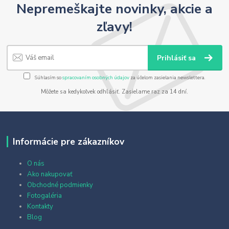
Nepremeškajte novinky, akcie a
zľavy!
Prihlásiť sa
Súhlasím so
spracovaním osobných údajov
za účelom zasielania newslettera.
Môžete sa kedykoľvek odhlásiť. Zasielame raz za 14 dní.
Informácie pre zákazníkov
O nás
Ako nakupovať
Obchodné podmienky
Fotogaléria
Kontakty
Blog