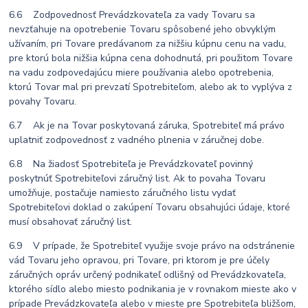
6.6 Zodpovednosť Prevádzkovateľa za vady Tovaru sa
nevzťahuje na opotrebenie Tovaru spôsobené jeho obvyklým
užívaním, pri Tovare predávanom za nižšiu kúpnu cenu na vadu,
pre ktorú bola nižšia kúpna cena dohodnutá, pri použitom Tovare
na vadu zodpovedajúcu miere používania alebo opotrebenia,
ktorú Tovar mal pri prevzatí Spotrebiteľom, alebo ak to vyplýva z
povahy Tovaru.
6.7 Ak je na Tovar poskytovaná záruka, Spotrebiteľ má právo
uplatniť zodpovednosť z vadného plnenia v záručnej dobe.
6.8 Na žiadosť Spotrebiteľa je Prevádzkovateľ povinný
poskytnúť Spotrebiteľovi záručný list. Ak to povaha Tovaru
umožňuje, postačuje namiesto záručného listu vydať
Spotrebiteľovi doklad o zakúpení Tovaru obsahujúci údaje, ktoré
musí obsahovať záručný list.
6.9 V prípade, že Spotrebiteľ využije svoje právo na odstránenie
vád Tovaru jeho opravou, pri Tovare, pri ktorom je pre účely
záručných opráv určený podnikateľ odlišný od Prevádzkovateľa,
ktorého sídlo alebo miesto podnikania je v rovnakom mieste ako v
prípade Prevádzkovateľa alebo v mieste pre Spotrebiteľa bližšom,