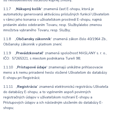
sú neoddeliteľnou súčasťou kúpnej zmluvy;
1.1.7 „
Nákupný košík
“ znamená časť E-shopu, ktorá je
automaticky generovaná aktiváciou príslušných funkcií Uživateľom
v rámci jeho konania v užívateľskom prostredí E-shopu, najmä
pridaním alebo odebraním Tovaru, resp. Služby/alebo zmenou
množstva vybraného Tovaru, resp. Služby;
1.1.8 „
Občiansky zákonník
“ znamená zákon číslo 40/1964 Zb.,
Občiansky zákonník v platnom znení;
1.1.9 „
Prevádzkovateľ
“ znamená spoločnosť MASLANY s. r. o.,
IČO: 57265321, s miestom podnikania Tureň 98;
1.1.10 „
Prístupové údaje
“ znamenajú unikátne prihlasovacie
meno a k nemu priradené heslo vložené Uživateľom do databázy
E-shopu pri Registrácii;
1.1.11 „
Registrácia
“ znamená elektronickú registráciu Užívateľa
do databázy E-shopu, a to vyplnením aspoň povinných
registračných údajov v užívateľskom rozhraní E-shopu a
Prístupových údajov a ich následným uložením do databázy E-
shopu;