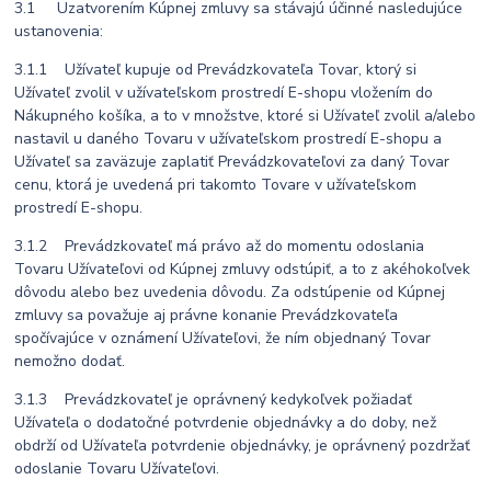
3.1 Uzatvorením Kúpnej zmluvy sa stávajú účinné nasledujúce
ustanovenia:
3.1.1 Užívateľ kupuje od Prevádzkovateľa Tovar, ktorý si
Užívateľ zvolil v užívateľskom prostredí E-shopu vložením do
Nákupného košíka, a to v množstve, ktoré si Užívateľ zvolil a/alebo
nastavil u daného Tovaru v užívateľskom prostredí E-shopu a
Užívateľ sa zaväzuje zaplatiť Prevádzkovateľovi za daný Tovar
cenu, ktorá je uvedená pri takomto Tovare v užívateľskom
prostredí E-shopu.
3.1.2 Prevádzkovateľ má právo až do momentu odoslania
Tovaru Užívateľovi od Kúpnej zmluvy odstúpiť, a to z akéhokoľvek
dôvodu alebo bez uvedenia dôvodu. Za odstúpenie od Kúpnej
zmluvy sa považuje aj právne konanie Prevádzkovateľa
spočívajúce v oznámení Užívateľovi, že ním objednaný Tovar
nemožno dodať.
3.1.3 Prevádzkovateľ je oprávnený kedykoľvek požiadať
Užívateľa o dodatočné potvrdenie objednávky a do doby, než
obdrží od Užívateľa potvrdenie objednávky, je oprávnený pozdržať
odoslanie Tovaru Užívateľovi.