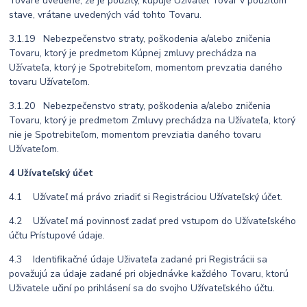
Tovare uvedené, že je použitý, kupuje Užívateľ Tovar v použitom
stave, vrátane uvedených vád tohto Tovaru.
3.1.19 Nebezpečenstvo straty, poškodenia a/alebo zničenia
Tovaru, ktorý je predmetom Kúpnej zmluvy prechádza na
Užívateľa, ktorý je Spotrebiteľom, momentom prevzatia daného
tovaru Užívateľom.
3.1.20 Nebezpečenstvo straty, poškodenia a/alebo zničenia
Tovaru, ktorý je predmetom Zmluvy prechádza na Užívateľa, ktorý
nie je Spotrebiteľom, momentom prevziatia daného tovaru
Užívateľom.
4 Užívateľský účet
4.1 Užívateľ má právo zriadiť si Registráciou Užívateľský účet.
4.2 Užívateľ má povinnosť zadať pred vstupom do Užívateľského
účtu Prístupové údaje.
4.3 Identifikačné údaje Uživateľa zadané pri Registrácii sa
považujú za údaje zadané pri objednávke každého Tovaru, ktorú
Uživatele učiní po prihlásení sa do svojho Užívateľského účtu.