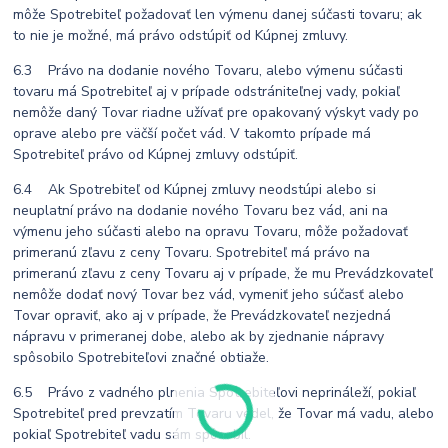
môže Spotrebiteľ požadovať len výmenu danej súčasti tovaru; ak
to nie je možné, má právo odstúpiť od Kúpnej zmluvy.
6.3 Právo na dodanie nového Tovaru, alebo výmenu súčasti
tovaru má Spotrebiteľ aj v prípade odstrániteľnej vady, pokiaľ
nemôže daný Tovar riadne užívať pre opakovaný výskyt vady po
oprave alebo pre väčší počet vád. V takomto prípade má
Spotrebiteľ právo od Kúpnej zmluvy odstúpiť.
6.4 Ak Spotrebiteľ od Kúpnej zmluvy neodstúpi alebo si
neuplatní právo na dodanie nového Tovaru bez vád, ani na
výmenu jeho súčasti alebo na opravu Tovaru, môže požadovať
primeranú zľavu z ceny Tovaru. Spotrebiteľ má právo na
primeranú zľavu z ceny Tovaru aj v prípade, že mu Prevádzkovateľ
nemôže dodať nový Tovar bez vád, vymeniť jeho súčasť alebo
Tovar opraviť, ako aj v prípade, že Prevádzkovateľ nezjedná
nápravu v primeranej dobe, alebo ak by zjednanie nápravy
spôsobilo Spotrebiteľovi značné obtiaže.
6.5 Právo z vadného plnenia Spotrebiteľovi neprináleží, pokiaľ
Spotrebiteľ pred prevzatím Tovaru vedel, že Tovar má vadu, alebo
pokiaľ Spotrebiteľ vadu sám spôsobil.