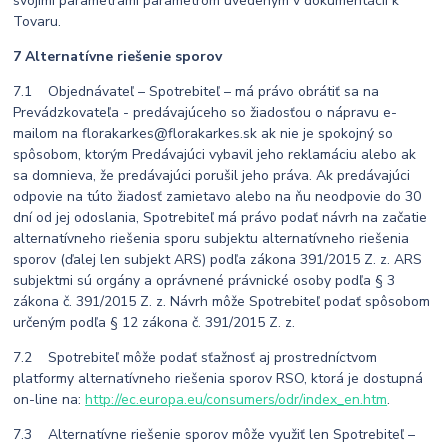
svojimi parametrami parametrom uvedeným v dokumentácii k
Tovaru.
7 Alternatívne riešenie sporov
7.1 Objednávateľ – Spotrebiteľ – má právo obrátiť sa na
Prevádzkovateľa - predávajúceho so žiadosťou o nápravu e-
mailom na florakarkes@florakarkes.sk ak nie je spokojný so
spôsobom, ktorým Predávajúci vybavil jeho reklamáciu alebo ak
sa domnieva, že predávajúci porušil jeho práva. Ak predávajúci
odpovie na túto žiadosť zamietavo alebo na ňu neodpovie do 30
dní od jej odoslania, Spotrebiteľ má právo podať návrh na začatie
alternatívneho riešenia sporu subjektu alternatívneho riešenia
sporov (ďalej len subjekt ARS) podľa zákona 391/2015 Z. z. ARS
subjektmi sú orgány a oprávnené právnické osoby podľa § 3
zákona č. 391/2015 Z. z. Návrh môže Spotrebiteľ podať spôsobom
určeným podľa § 12 zákona č. 391/2015 Z. z.
7.2 Spotrebiteľ môže podať sťažnosť aj prostredníctvom
platformy alternatívneho riešenia sporov RSO, ktorá je dostupná
on-line na:
http://ec.europa.eu/consumers/odr/index_en.htm
.
7.3 Alternatívne riešenie sporov môže využiť len Spotrebiteľ –