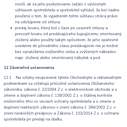
nosiči, ak sa jeho poskytovanie začalo s výslovným
súhlasom spotrebiteľa a spotrebiteľ vyhlásil, že bol riadne
poučený o tom, že vyjadrením tohto súhlasu stráca právo
na odstúpenie od zmluvy.
predaj tovaru, ktorý bol v čase po uzavretí zmluvy a
prevzatí tovaru od predávajúceho kupujúcemu zmontovaný,
zložený alebo použitý takým spôsobom, že jeho opätovné
uvedenie do pôvodného stavu predávajúcim nie je možné
bez vynaloženia zvýšeného úsilia a zvýšených nákladov,
napr. zložený alebo zmontovaný nábytok a pod.
12 Záverečné ustanovenia
12.1 Na vzťahy neupravené týmito Obchodnými a reklamačnými
podmienkami sa vzťahujú príslušné ustanovenia Občianskeho
zákonníka, zákona č. 22/2004 Z.z. o elektronickom obchode a o
zmene a doplnení zákona č. 128/2002 Z.z. o štátnej kontrole
vnútorného trhu vo veciach ochrany spotrebiteľa a o zmene a
doplnení niektorých zákonov v znení zákona č. 284/2002 Z.z. v
znení neskorších predpisov a Zákona č. 102/2014 Z.z. o ochrane
spotrebiteľa pri predaji na diaľku.