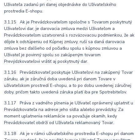
Užívateľa zadanú pri danej objednávke do Užívateľského
prostredia E-shopu.
3.1.15 Ak je Prevádzkovateľom spoločne s Tovarom poskytnutý
Užívateľovi dar, je darovacia zmluva medzi Užívateľom a
Prevádzkovateľom uzatvorená s rozväzovacou podmienkou, že ak
dôjde k odstúpeniu od Kúpnej zmluvy, ruší sa daná darovacia
zmluva bez ďalšieho od počiatku spolu s kúpnou zmluvou a
Užívateľ je povinný spolu so zakúpeným tovarom
Prevýdzkovateľovi vrátiť aj poskytnutý dar.
3.1.16 Prevádzkovateľ poskytuje Užívateľovi na zakúpený Tovar
záruku, ak je záručná doba uvedená pri danom Tovare v
užívateľskom prostredí E-shopu, a to po dobu uvedenej záručnej
doby, pričom takto uvedená záruka platí iba pre Spotrebiteľov.
3.1.17 Práva z vadného plnenia je Užívateľ oprávnený uplatniť u
Prevádzkovateľa na adrese jeho sídla a/alebo prevádzky. Za
moment uplatnenia reklamácie sa považuje okamih, kedy
Prevádzkovateľ obdrží od Užívateľa reklamovaný Tovar.
3.1.18 Ak je v rámci užívateľského prostredia E-shopu pri danom