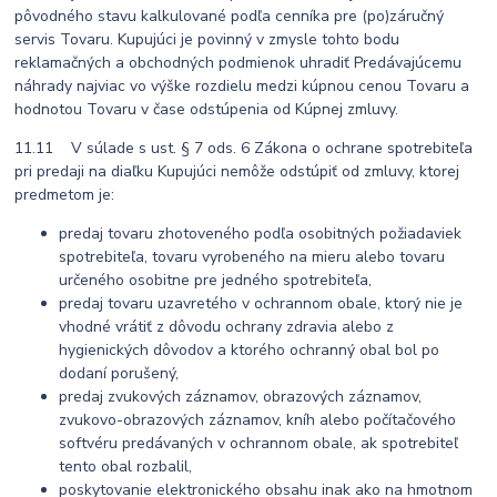
pôvodného stavu kalkulované podľa cenníka pre (po)záručný
servis Tovaru. Kupujúci je povinný v zmysle tohto bodu
reklamačných a obchodných podmienok uhradiť Predávajúcemu
náhrady najviac vo výške rozdielu medzi kúpnou cenou Tovaru a
hodnotou Tovaru v čase odstúpenia od Kúpnej zmluvy.
11.11 V súlade s ust. § 7 ods. 6 Zákona o ochrane spotrebiteľa
pri predaji na diaľku Kupujúci nemôže odstúpiť od zmluvy, ktorej
predmetom je:
predaj tovaru zhotoveného podľa osobitných požiadaviek
spotrebiteľa, tovaru vyrobeného na mieru alebo tovaru
určeného osobitne pre jedného spotrebiteľa,
predaj tovaru uzavretého v ochrannom obale, ktorý nie je
vhodné vrátiť z dôvodu ochrany zdravia alebo z
hygienických dôvodov a ktorého ochranný obal bol po
dodaní porušený,
predaj zvukových záznamov, obrazových záznamov,
zvukovo-obrazových záznamov, kníh alebo počítačového
softvéru predávaných v ochrannom obale, ak spotrebiteľ
tento obal rozbalil,
poskytovanie elektronického obsahu inak ako na hmotnom