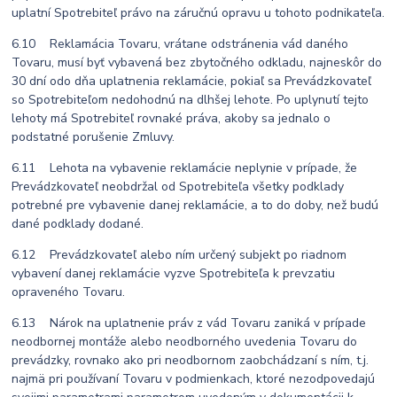
uplatní Spotrebiteľ právo na záručnú opravu u tohoto podnikateľa.
6.10 Reklamácia Tovaru, vrátane odstránenia vád daného
Tovaru, musí byť vybavená bez zbytočného odkladu, najneskôr do
30 dní odo dňa uplatnenia reklamácie, pokiaľ sa Prevádzkovateľ
so Spotrebiteľom nedohodnú na dlhšej lehote. Po uplynutí tejto
lehoty má Spotrebiteľ rovnaké práva, akoby sa jednalo o
podstatné porušenie Zmluvy.
6.11 Lehota na vybavenie reklamácie neplynie v prípade, že
Prevádzkovateľ neobdržal od Spotrebiteľa všetky podklady
potrebné pre vybavenie danej reklamácie, a to do doby, než budú
dané podklady dodané.
6.12 Prevádzkovateľ alebo ním určený subjekt po riadnom
vybavení danej reklamácie vyzve Spotrebiteľa k prevzatiu
opraveného Tovaru.
6.13 Nárok na uplatnenie práv z vád Tovaru zaniká v prípade
neodbornej montáže alebo neodborného uvedenia Tovaru do
prevádzky, rovnako ako pri neodbornom zaobchádzaní s ním, t.j.
najmä pri používaní Tovaru v podmienkach, ktoré nezodpovedajú