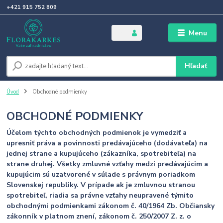
+421 915 752 809
Menu
Hľadať
Úvod
Obchodné podmienky
OBCHODNÉ PODMIENKY
Účelom týchto obchodných podmienok je vymedziť a
upresniť práva a povinnosti predávajúceho (dodávateľa) na
jednej strane a kupujúceho (zákazníka, spotrebiteľa) na
strane druhej. Všetky zmluvné vzťahy medzi predávajúcim a
kupujúcim sú uzatvorené v súlade s právnym poriadkom
Slovenskej republiky. V prípade ak je zmluvnou stranou
spotrebiteľ, riadia sa právne vzťahy neupravené týmito
obchodnými podmienkami zákonom č. 40/1964 Zb. Občiansky
zákonník v platnom znení, zákonom č. 250/2007 Z. z. o