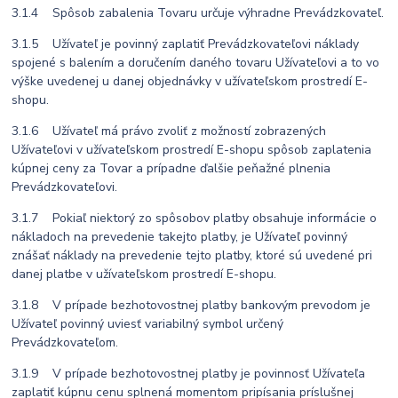
3.1.4 Spôsob zabalenia Tovaru určuje výhradne Prevádzkovateľ.
3.1.5 Užívateľ je povinný zaplatiť Prevádzkovateľovi náklady
spojené s balením a doručením daného tovaru Užívateľovi a to vo
výške uvedenej u danej objednávky v užívateľskom prostredí E-
shopu.
3.1.6 Užívateľ má právo zvoliť z možností zobrazených
Užívateľovi v užívateľskom prostredí E-shopu spôsob zaplatenia
kúpnej ceny za Tovar a prípadne ďalšie peňažné plnenia
Prevádzkovateľovi.
3.1.7 Pokiaľ niektorý zo spôsobov platby obsahuje informácie o
nákladoch na prevedenie takejto platby, je Užívateľ povinný
znášať náklady na prevedenie tejto platby, ktoré sú uvedené pri
danej platbe v užívateľskom prostredí E-shopu.
3.1.8 V prípade bezhotovostnej platby bankovým prevodom je
Užívateľ povinný uviesť variabilný symbol určený
Prevádzkovateľom.
3.1.9 V prípade bezhotovostnej platby je povinnosť Užívateľa
zaplatiť kúpnu cenu splnená momentom pripísania príslušnej