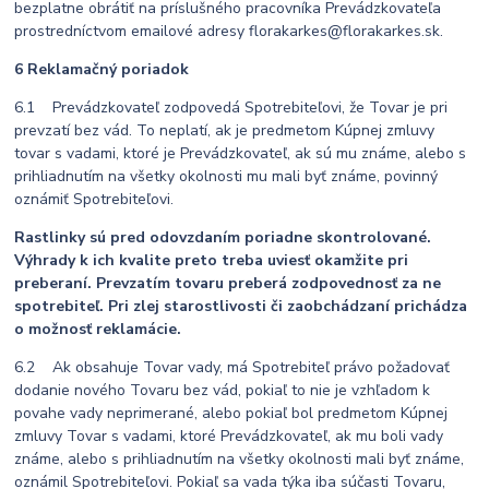
bezplatne obrátiť na príslušného pracovníka Prevádzkovateľa
prostredníctvom emailové adresy florakarkes@florakarkes.sk.
6 Reklamačný poriadok
6.1 Prevádzkovateľ zodpovedá Spotrebiteľovi, že Tovar je pri
prevzatí bez vád. To neplatí, ak je predmetom Kúpnej zmluvy
tovar s vadami, ktoré je Prevádzkovateľ, ak sú mu známe, alebo s
prihliadnutím na všetky okolnosti mu mali byť známe, povinný
oznámiť Spotrebiteľovi.
Rastlinky sú pred odovzdaním poriadne skontrolované.
Výhrady k ich kvalite preto treba uviesť okamžite pri
preberaní. Prevzatím tovaru preberá zodpovednosť za ne
spotrebiteľ. Pri zlej starostlivosti či zaobchádzaní prichádza
o možnosť reklamácie.
6.2 Ak obsahuje Tovar vady, má Spotrebiteľ právo požadovať
dodanie nového Tovaru bez vád, pokiaľ to nie je vzhľadom k
povahe vady neprimerané, alebo pokiaľ bol predmetom Kúpnej
zmluvy Tovar s vadami, ktoré Prevádzkovateľ, ak mu boli vady
známe, alebo s prihliadnutím na všetky okolnosti mali byť známe,
oznámil Spotrebiteľovi. Pokiaľ sa vada týka iba súčasti Tovaru,