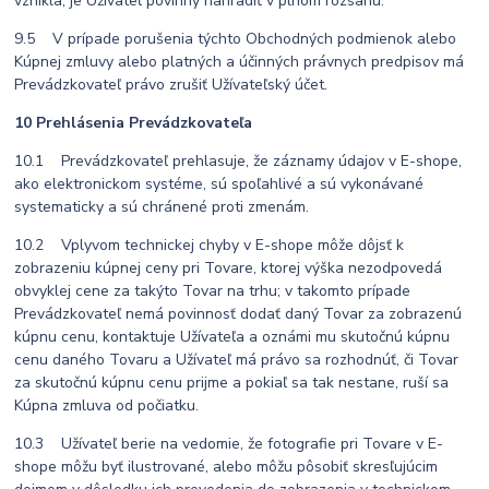
vznikla, je Užívateľ povinný nahradiť v plnom rozsahu.
9.5 V prípade porušenia týchto Obchodných podmienok alebo
Kúpnej zmluvy alebo platných a účinných právnych predpisov má
Prevádzkovateľ právo zrušiť Užívateľský účet.
10 Prehlásenia Prevádzkovateľa
10.1 Prevádzkovateľ prehlasuje, že záznamy údajov v E-shope,
ako elektronickom systéme, sú spoľahlivé a sú vykonávané
systematicky a sú chránené proti zmenám.
10.2 Vplyvom technickej chyby v E-shope môže dôjsť k
zobrazeniu kúpnej ceny pri Tovare, ktorej výška nezodpovedá
obvyklej cene za takýto Tovar na trhu; v takomto prípade
Prevádzkovateľ nemá povinnosť dodať daný Tovar za zobrazenú
kúpnu cenu, kontaktuje Užívateľa a oznámi mu skutočnú kúpnu
cenu daného Tovaru a Užívateľ má právo sa rozhodnúť, či Tovar
za skutočnú kúpnu cenu prijme a pokiaľ sa tak nestane, ruší sa
Kúpna zmluva od počiatku.
10.3 Užívateľ berie na vedomie, že fotografie pri Tovare v E-
shope môžu byť ilustrované, alebo môžu pôsobiť skresľujúcim