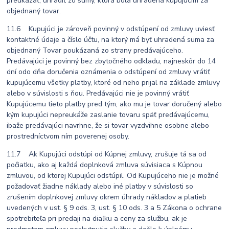
preukázať, uhradiť zo sumy, ktorá bola uhradená kupujúcim za
objednaný tovar.
11.6 Kupujúci je zároveň povinný v odstúpení od zmluvy uviesť
kontaktné údaje a číslo účtu, na ktorý má byť uhradená suma za
objednaný Tovar poukázaná zo strany predávajúceho.
Predávajúci je povinný bez zbytočného odkladu, najneskôr do 14
dní odo dňa doručenia oznámenia o odstúpení od zmluvy vrátiť
kupujúcemu všetky platby, ktoré od neho prijal na základe zmluvy
alebo v súvislosti s ňou. Predávajúci nie je povinný vrátiť
Kupujúcemu tieto platby pred tým, ako mu je tovar doručený alebo
kým kupujúci nepreukáže zaslanie tovaru späť predávajúcemu,
ibaže predávajúci navrhne, že si tovar vyzdvihne osobne alebo
prostredníctvom ním poverenej osoby.
11.7 Ak Kupujúci odstúpi od Kúpnej zmluvy, zrušuje tá sa od
počiatku, ako aj každá doplnková zmluva súvisiaca s Kúpnou
zmluvou, od ktorej Kupujúci odstúpil. Od Kupujúceho nie je možné
požadovať žiadne náklady alebo iné platby v súvislosti so
zrušením doplnkovej zmluvy okrem úhrady nákladov a platieb
uvedených v ust. § 9 ods. 3, ust. § 10 ods. 3 a 5 Zákona o ochrane
spotrebiteľa pri predaji na diaľku a ceny za službu, ak je