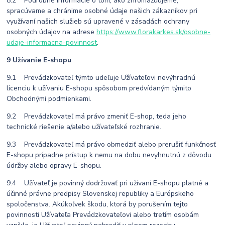
8.2 Podrobné informácie o tom, ako zhromažďujeme,
spracúvame a chránime osobné údaje našich zákazníkov pri
využívaní našich služieb sú upravené v zásadách ochrany
osobných údajov na adrese
https://www.florakarkes.sk/osobne-
udaje-informacna-povinnost
.
9 Užívanie E-shopu
9.1 Prevádzkovateľ týmto udeľuje Užívateľovi nevýhradnú
licenciu k užívaniu E-shopu spôsobom predvídaným týmito
Obchodnými podmienkami.
9.2 Prevádzkovateľ má právo zmeniť E-shop, teda jeho
technické riešenie a/alebo užívateľské rozhranie.
9.3 Prevádzkovateľ má právo obmedziť alebo prerušiť funkčnosť
E-shopu prípadne prístup k nemu na dobu nevyhnutnú z dôvodu
údržby alebo opravy E-shopu.
9.4 Užívateľ je povinný dodržovať pri užívaní E-shopu platné a
účinné právne predpisy Slovenskej republiky a Európskeho
spoločenstva. Akúkoľvek škodu, ktorá by porušením tejto
povinnosti Užívateľa Prevádzkovateľovi alebo tretím osobám