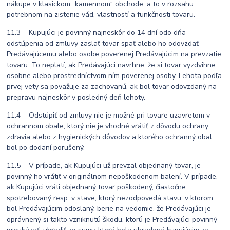
nákupe v klasickom „kamennom“ obchode, a to v rozsahu
potrebnom na zistenie vád, vlastností a funkčnosti tovaru.
11.3 Kupujúci je povinný najneskôr do 14 dní odo dňa
odstúpenia od zmluvy zaslať tovar späť alebo ho odovzdať
Predávajúcemu alebo osobe poverenej Predávajúcim na prevzatie
tovaru. To neplatí, ak Predávajúci navrhne, že si tovar vyzdvihne
osobne alebo prostredníctvom ním poverenej osoby. Lehota podľa
prvej vety sa považuje za zachovanú, ak bol tovar odovzdaný na
prepravu najneskôr v posledný deň lehoty.
11.4 Odstúpiť od zmluvy nie je možné pri tovare uzavretom v
ochrannom obale, ktorý nie je vhodné vrátiť z dôvodu ochrany
zdravia alebo z hygienických dôvodov a ktorého ochranný obal
bol po dodaní porušený.
11.5 V prípade, ak Kupujúci už prevzal objednaný tovar, je
povinný ho vrátiť v originálnom nepoškodenom balení. V prípade,
ak Kupujúci vráti objednaný tovar poškodený, čiastočne
spotrebovaný resp. v stave, ktorý nezodpovedá stavu, v ktorom
bol Predávajúcim odoslaný, berie na vedomie, že Predávajúci je
oprávnený si takto vzniknutú škodu, ktorú je Predávajúci povinný