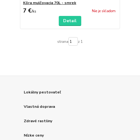
Kôra mulčovacia 70L - smrek
7 €
Nie je skladom
/
ks
Detail
strana
z 1
Lokálny pestovateľ
Vlastná doprava
Zdravé rastliny
Nízke ceny