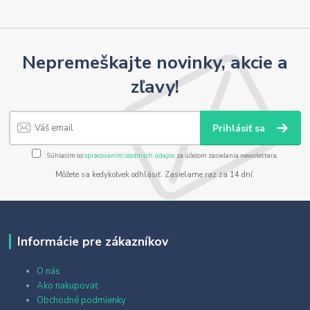
Nepremeškajte novinky, akcie a
zľavy!
Prihlásiť sa
Súhlasím so
spracovaním osobných údajov
za účelom zasielania newslettera.
Môžete sa kedykoľvek odhlásiť. Zasielame raz za 14 dní.
Informácie pre zákazníkov
O nás
Ako nakupovať
Obchodné podmienky