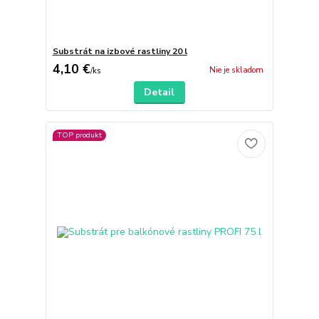
Substrát na izbové rastliny 20 l
4,10 €
Nie je skladom
/
ks
Detail
TOP produkt