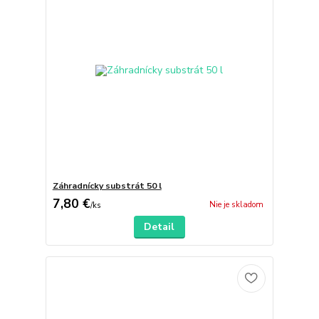
Záhradnícky substrát 50 l
7,80 €
Nie je skladom
/
ks
Detail