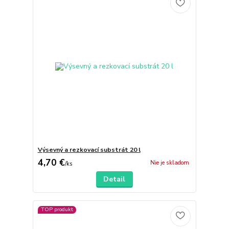
Výsevný a rezkovací substrát 20 l
4,70 €
Nie je skladom
/
ks
Detail
TOP produkt