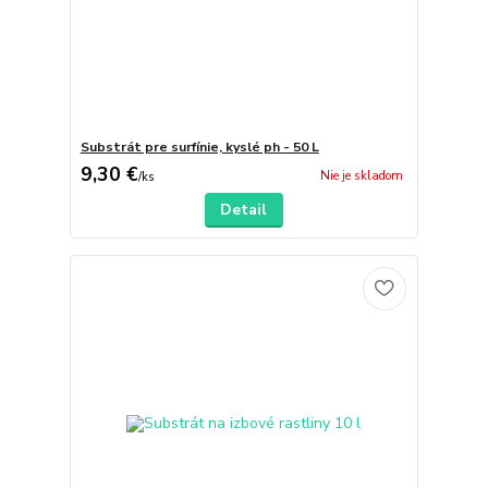
Substrát pre surfínie, kyslé ph - 50 L
9,30 €
Nie je skladom
/
ks
Detail