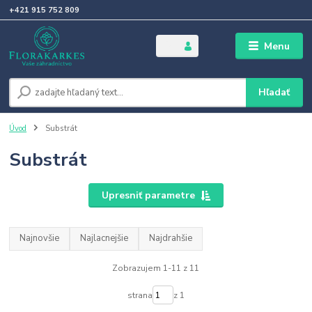
+421 915 752 809
Menu
Hľadať
Úvod
Substrát
Substrát
Upresniť parametre
Najnovšie
Najlacnejšie
Najdrahšie
Zobrazujem 1-11 z 11
strana
z 1