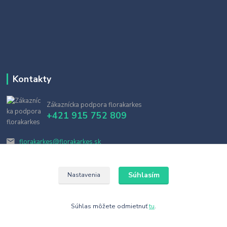
Kontakty
Zákaznícka podpora florakarkes
+421 915 752 809
florakarkes@florakarkes.sk
Súhlasím
Nastavenia
Súhlas môžete odmietnuť
tu
.
Vytvorené na
Eshop-rychlo.sk