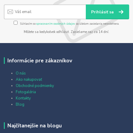
Prihlásiť sa
Súhlasím so
spracovaním osobných údajov
za účelom zasielania newslettera.
Môžete sa kedykoľvek odhlásiť. Zasielame raz za 14 dní.
Informácie pre zákazníkov
O nás
Ako nakupovať
Obchodné podmienky
Fotogaléria
Kontakty
Blog
Najčítanejšie na blogu