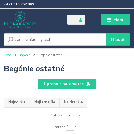
+421 915 752 809
Menu
Hľadať
Úvod
Begónie
Begónie ostatné
Begónie ostatné
Upresniť parametre
Najnovšie
Najlacnejšie
Najdrahšie
Zobrazujem 1-3 z 3
strana
z 1