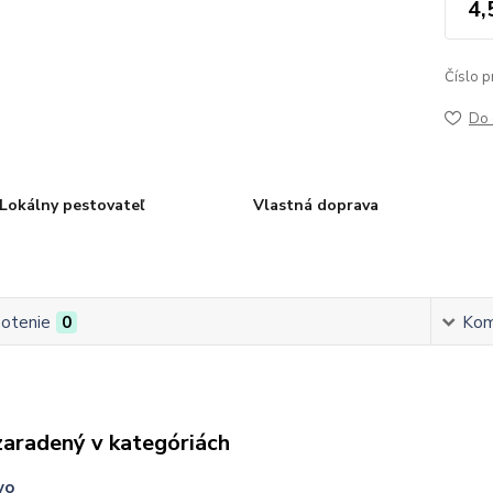
4,
Číslo p
Do 
Lokálny pestovateľ
Vlastná doprava
otenie
0
Kom
zaradený v kategóriách
vo