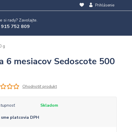
Prihlásenie
e si rady? Zavolajte.
 915 752 809
0 g
a 6 mesiacov Sedoscote 500
Ohodnotiť produkt
tupnosť
Skladom
 sme platcovia DPH