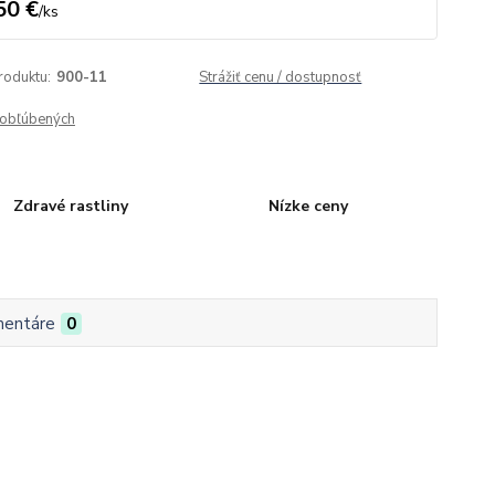
50 €
/
ks
roduktu:
900-11
Strážiť cenu / dostupnosť
obľúbených
Zdravé rastliny
Nízke ceny
entáre
0