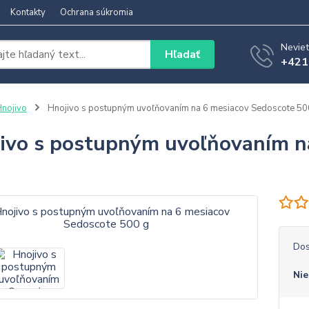
Kontakty
Ochrana súkromia
Neviet
Hľadať
+421
nojivo
Hnojivo s postupným uvoľňovaním na 6 mesiacov Sedoscote 50
ivo s postupným uvoľňovaním n
Dos
Nie