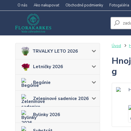
O nás
Ako nakupovať
Obchodné podmienky
Fotogaléria
Úvod
H
TRVALKY LETO 2026
Hnoj
Letničky 2026
g
Begónie
Zeleninové sadenice 2026
Bylinky 2026
Substrát