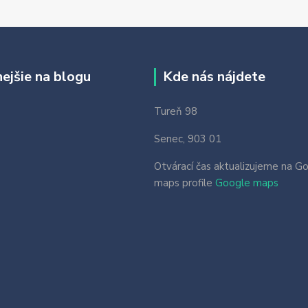
nejšie na blogu
Kde nás nájdete
Tureň 98
Senec, 903 01
Otvárací čas aktualizujeme na G
maps profile
Google maps