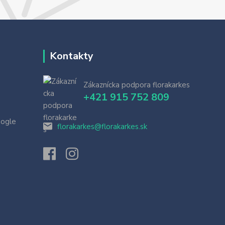
Kontakty
Zákaznícka podpora florakarkes
+421 915 752 809
oogle
florakarkes@florakarkes.sk