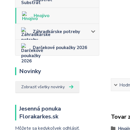
Hnojivo
Záhradkárske potreby
Darčekové poukažky 2026
Novinky
Hodn
Zobraziť všetky novinky
Jesenná ponuka
Florakarkes.sk
Tovar 
Môžete sa kedykoľvek odhlásiť.
Hnoji