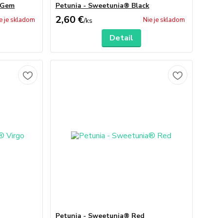
 Gem
Petunia - Sweetunia® Black
2,60 €
e je skladom
Nie je skladom
/
ks
Detail
o
Petunia - Sweetunia® Red