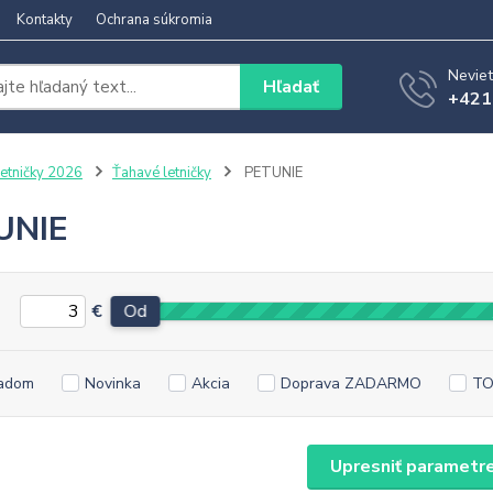
Kontakty
Ochrana súkromia
Neviet
Hľadať
+421
etničky 2026
Ťahavé letničky
PETUNIE
UNIE
€
Od
adom
Novinka
Akcia
Doprava ZADARMO
TO
Upresniť parametr