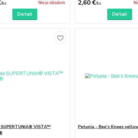
€
2,60 €
Nie je skladom
Ni
/
ks
/
ks
Detail
Detail
a SUPERTUNIA® VISTA™
Petunia - Bee’s Knees yello
a®