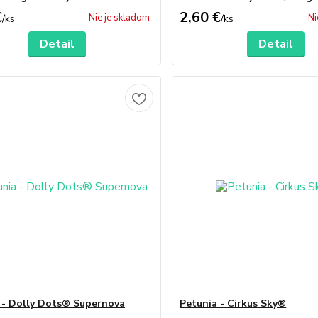
€
2,60 €
Nie je skladom
Ni
/
ks
/
ks
Detail
Detail
 - Dolly Dots® Supernova
Petunia - Cirkus Sky®