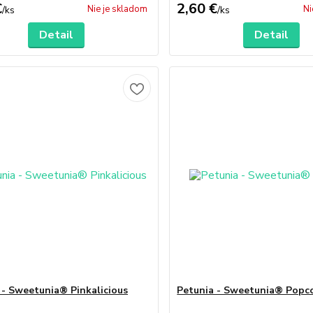
€
2,60 €
Nie je skladom
Ni
/
ks
/
ks
Detail
Detail
 - Sweetunia® Pinkalicious
Petunia - Sweetunia® Popc