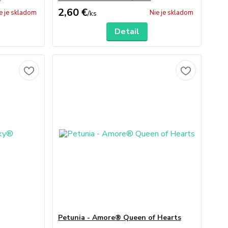
2,60 €
e je skladom
Nie je skladom
/
ks
Detail
Petunia - Amore® Queen of Hearts