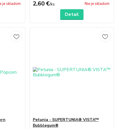
2,60 €
e je skladom
Nie je skladom
/
ks
Detail
orn
Petunia - SUPERTUNIA® VISTA™
Bubblegum®