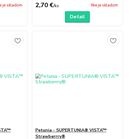
2,70 €
e je skladom
Nie je skladom
/
ks
Detail
ISTA™
Petunia - SUPERTUNIA® VISTA™
Strawberrry®