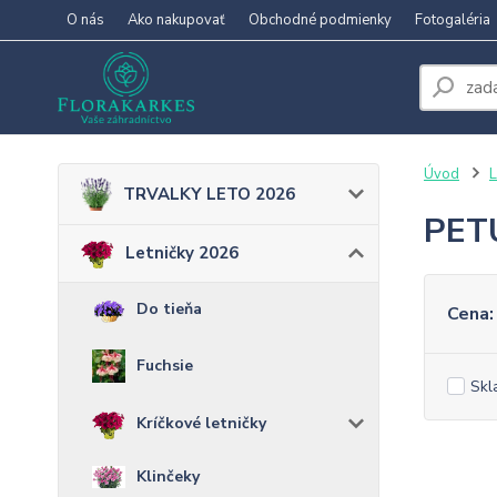
O nás
Ako nakupovať
Obchodné podmienky
Fotogaléria
Úvod
L
TRVALKY LETO 2026
PET
Letničky 2026
Do tieňa
Cena:
Fuchsie
Skl
Kríčkové letničky
Klinčeky