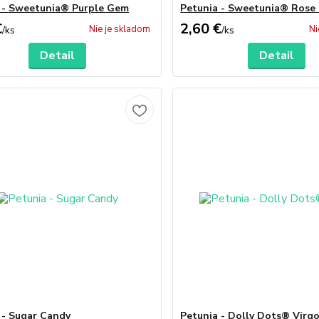
 - Sweetunia® Purple Gem
Petunia - Sweetunia® Rose
€
2,60 €
Nie je skladom
Ni
/
ks
/
ks
Detail
Detail
 - Sugar Candy
Petunia - Dolly Dots® Virg