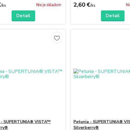
€
2,60 €
Nie je skladom
Ni
/
ks
/
ks
Detail
Detail
a - SUPERTUNIA® VISTA™
Petunia - SUPERTUNIA® V
rry®
Silverberry®