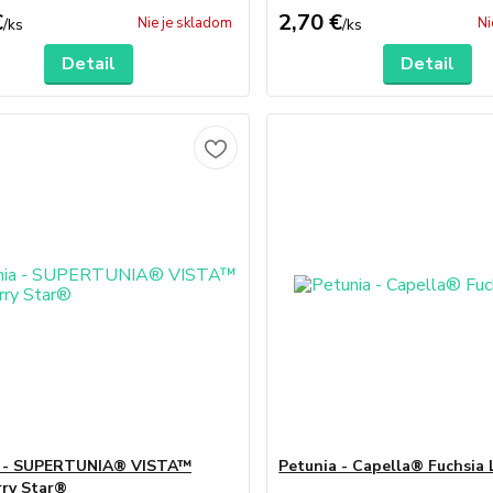
€
2,70 €
Nie je skladom
Ni
/
ks
/
ks
Detail
Detail
a - SUPERTUNIA® VISTA™
Petunia - Capella® Fuchsia 
ry Star®