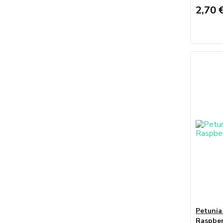
2,70 
Petuni
Raspber