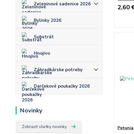
Zeleninové sadenice 2026
2,60 
Bylinky 2026
Substrát
Hnojivo
Záhradkárske potreby
Darčekové poukažky 2026
Novinky
Zobraziť všetky novinky
Petunia