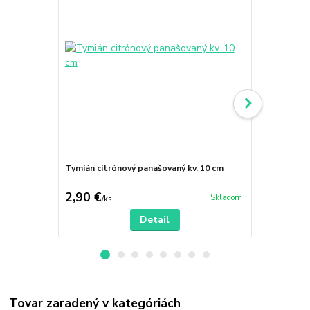
Tymián citrónový panašovaný kv. 10 cm
Materina dú
2,90 €
2,90 €
Skladom
/
ks
/
ks
Detail
Tovar zaradený v kategóriách