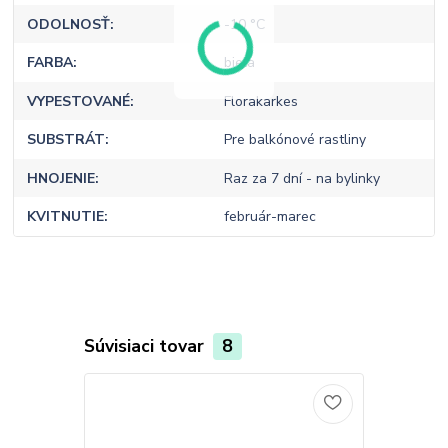
ODOLNOSŤ
-10 °C
FARBA
biela
VYPESTOVANÉ
Florakarkes
SUBSTRÁT
Pre balkónové rastliny
HNOJENIE
Raz za 7 dní - na bylinky
KVITNUTIE
február-marec
Súvisiaci tovar
8