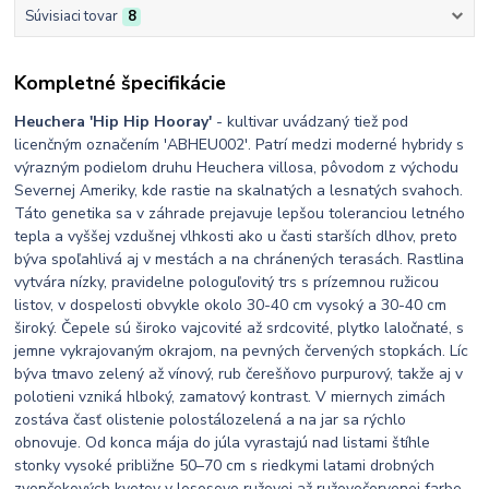
Súvisiaci tovar
8
Kompletné špecifikácie
Heuchera 'Hip Hip Hooray'
- kultivar uvádzaný tiež pod
licenčným označením 'ABHEU002'. Patrí medzi moderné hybridy s
výrazným podielom druhu Heuchera villosa, pôvodom z východu
Severnej Ameriky, kde rastie na skalnatých a lesnatých svahoch.
Táto genetika sa v záhrade prejavuje lepšou toleranciou letného
tepla a vyššej vzdušnej vlhkosti ako u časti starších dlhov, preto
býva spoľahlivá aj v mestách a na chránených terasách. Rastlina
vytvára nízky, pravidelne pologuľovitý trs s prízemnou ružicou
listov, v dospelosti obvykle okolo 30-40 cm vysoký a 30-40 cm
široký. Čepele sú široko vajcovité až srdcovité, plytko laločnaté, s
jemne vykrajovaným okrajom, na pevných červených stopkách. Líc
býva tmavo zelený až vínový, rub čerešňovo purpurový, takže aj v
polotieni vzniká hlboký, zamatový kontrast. V miernych zimách
zostáva časť olistenie polostálozelená a na jar sa rýchlo
obnovuje. Od konca mája do júla vyrastajú nad listami štíhle
stonky vysoké približne 50–70 cm s riedkymi latami drobných
zvončekových kvetov v lososovo ružovej až ružovočervenej farbe.