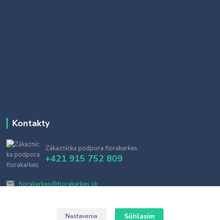
Kontakty
Zákaznícka podpora florakarkes
+421 915 752 809
florakarkes@florakarkes.sk
Súhlasím
Nastavenia