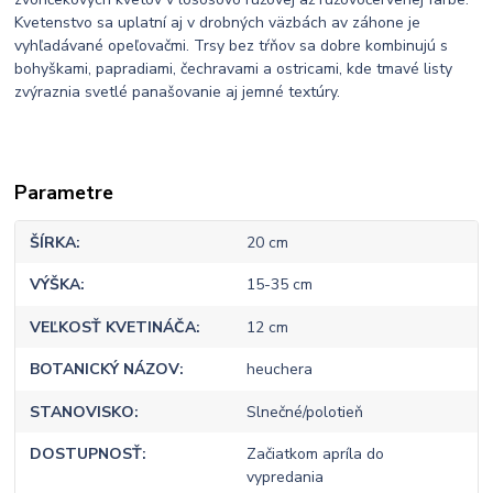
Kvetenstvo sa uplatní aj v drobných väzbách av záhone je
vyhľadávané opeľovačmi. Trsy bez tŕňov sa dobre kombinujú s
bohyškami, papradiami, čechravami a ostricami, kde tmavé listy
zvýraznia svetlé panašovanie aj jemné textúry.
Parametre
ŠÍRKA
20 cm
VÝŠKA
15-35 cm
VEĽKOSŤ KVETINÁČA
12 cm
BOTANICKÝ NÁZOV
heuchera
STANOVISKO
Slnečné/polotieň
DOSTUPNOSŤ
Začiatkom apríla do
vypredania