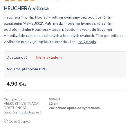
HEUCHERA villosa
Heuchera 'Hip Hip Hooray' - kultivar uvádzaný tiež pod licenčným
označením 'ABHEU002'. Patrí medzi moderné hybridy s výrazným
podielom druhu Heuchera villosa, pôvodom z východu Severnej
Ameriky, kde rastie na skalnatých a lesnatých svahoch. Táto genetika sa
v záhrade prejavuje lepšou toleranciou let...
celý popis
Dostupnosť
Nie je skladom
Nie sme platcovia DPH
4,90 €
/
ks
Číslo produktu:
600-69
VEĽKOSŤ KVETINÁČA:
12 cm
DOSTUPNOSŤ:
Začiatkom apríla do vypredania
Strážiť cenu / dostupnosť
Do obľúbených