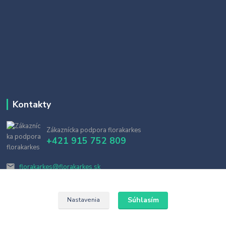
Kontakty
Zákaznícka podpora florakarkes
+421 915 752 809
florakarkes@florakarkes.sk
Súhlasím
Nastavenia