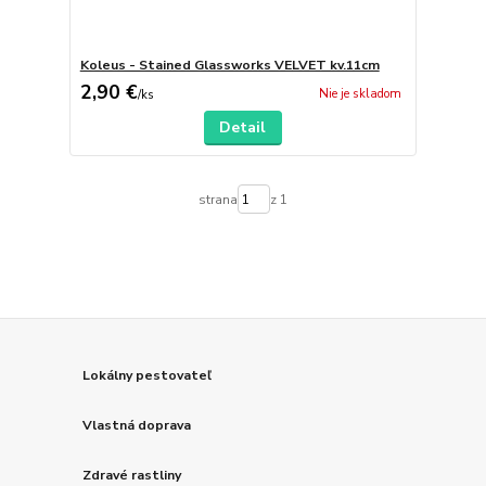
Koleus - Stained Glassworks VELVET kv.11cm
2,90 €
Nie je skladom
/
ks
Detail
strana
z 1
Lokálny pestovateľ
Vlastná doprava
Zdravé rastliny