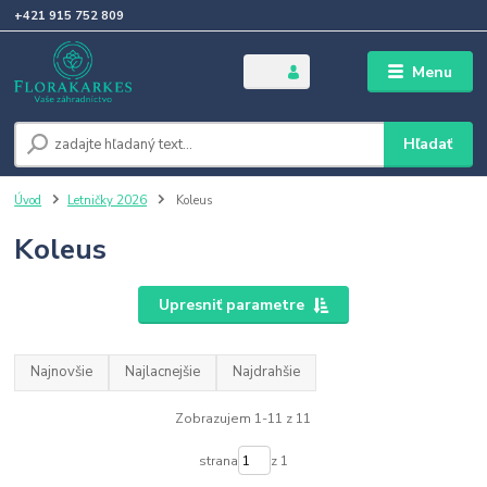
+421 915 752 809
Menu
Hľadať
Úvod
Letničky 2026
Koleus
Koleus
Upresniť parametre
Najnovšie
Najlacnejšie
Najdrahšie
Zobrazujem 1-11 z 11
strana
z 1