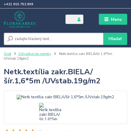
+421 915 752 809
Menu
Hľadať
Úvod
Záhradkárske potreby
Netk.textília zakr.BIELA/šír.1,6*5m
/UVstab.19g/m2
Netk.textília zakr.BIELA/
šír.1,6*5m /UVstab.19g/m2