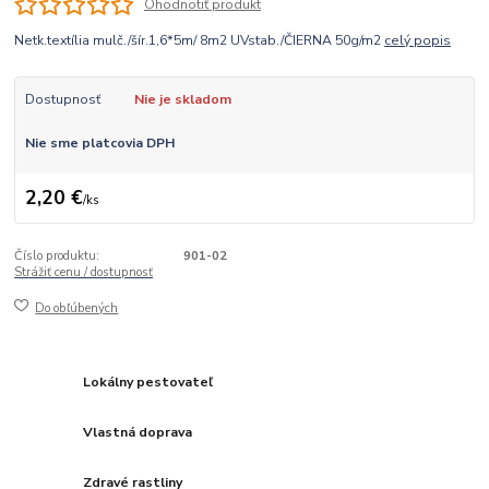
Ohodnotiť produkt
Netk.textília mulč./šír.1,6*5m/ 8m2 UVstab./ČIERNA 50g/m2
celý popis
Dostupnosť
Nie je skladom
Nie sme platcovia DPH
2,20 €
/
ks
Číslo produktu:
901-02
Strážiť cenu / dostupnosť
Do obľúbených
Lokálny pestovateľ
Vlastná doprava
Zdravé rastliny