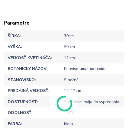
Parametre
ŠÍRKA
30cm
VÝŠKA
50 cm
VEĽKOSŤ KVETINÁČA
12 cm
BOTANICKÝ NÁZOV
Pennisetumalupercoides
STANOVISKO
Slnečné
PREDAJNÁ VEĽKOSŤ
15-20 cm
DOSTUPNOSŤ
Začiatkom mája do vypredania
ODOLNOSŤ
-10°C
FARBA
biela