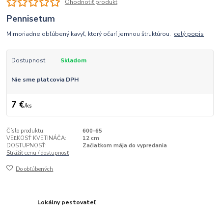
Ohodnotiť produkt
Pennisetum
Mimoriadne obľúbený kavyľ, ktorý očarí jemnou štruktúrou.
celý popis
Dostupnosť
Skladom
Nie sme platcovia DPH
7 €
/
ks
Číslo produktu:
600-65
VEĽKOSŤ KVETINÁČA:
12 cm
DOSTUPNOSŤ:
Začiatkom mája do vypredania
Strážiť cenu / dostupnosť
Do obľúbených
Lokálny pestovateľ