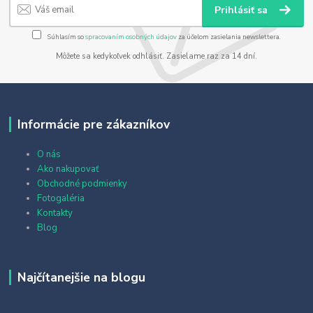
Prihlásiť sa
Súhlasím so
spracovaním osobných údajov
za účelom zasielania newslettera.
Môžete sa kedykoľvek odhlásiť. Zasielame raz za 14 dní.
Informácie pre zákazníkov
O nás
Ako nakupovať
Obchodné podmienky
Fotogaléria
Kontakty
Blog
Najčítanejšie na blogu