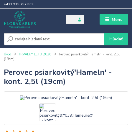
+421 915 752 809
Menu
Hľadať
Úvod
TRVALKY LETO 2026
Perovec psiarkovitý'Hameln' - kont. 2,5l
(19cm)
Perovec psiarkovitý'Hameln' -
kont. 2,5l (19cm)