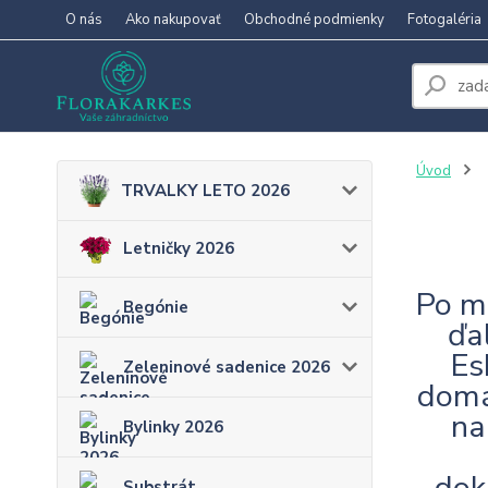
O nás
Ako nakupovať
Obchodné podmienky
Fotogaléria
Úvod
TRVALKY LETO 2026
Letničky 2026
Po m
Begónie
ďa
Es
Zeleninové sadenice 2026
domá
na
Bylinky 2026
dok
Substrát