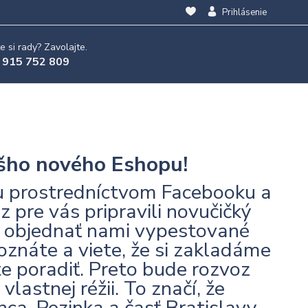
Prihlásenie
e si rady? Zavolajte.
 915 752 809
ášho nového Eshopu!
zu prostredníctvom Facebooku a
z pre vás pripravili novučičký
ť objednať nami vypestované
oznáte a viete, že si zakladáme
e poradiť. Preto bude rozvoz
lastnej réžii. To značí, že
ca, Pezinka a časť Bratislavy.