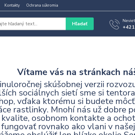
Kontakty
Ochrana súkromia
Neviet
Hľadať
+421
Vítame vás na stránkach n
inuloročnej skúšobnej verzii rozvo
lších sociálnych sietí sme si tentora
hop, vďaka ktorému si budete môc
ce rastlinky. Mnohí nás už dobre p
 kvalite, osobnom kontakte a ochot
fungovať rovnako ako vlani v našej v
ážeme obslúžiť len blízke okolie Sen