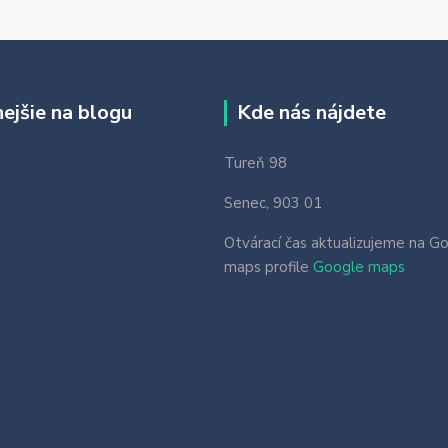
nejšie na blogu
Kde nás nájdete
Tureň 98
Senec, 903 01
Otvárací čas aktualizujeme na G
maps profile
Google maps