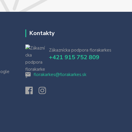
Kontakty
Zákaznícka podpora florakarkes
+421 915 752 809
oogle
florakarkes@florakarkes.sk