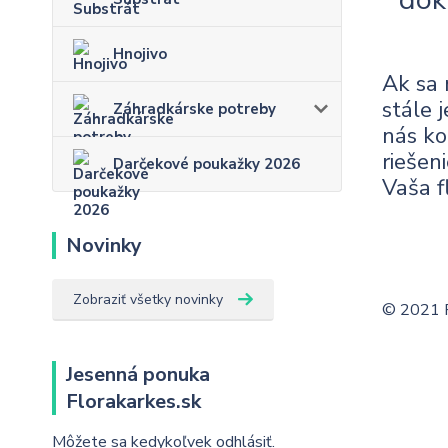
Hnojivo
Ak sa 
stále 
Záhradkárske potreby
nás ko
riešen
Darčekové poukažky 2026
Vaša f
Novinky
Zobraziť všetky novinky
© 2021 F
Jesenná ponuka
Florakarkes.sk
Môžete sa kedykoľvek odhlásiť.