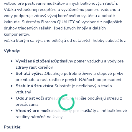
voľbou pre pestovanie muškátov a iných balkónových rastlín.
Vďaka vylepšenej receptúre a vyváženému pomeru vzduchu a
vody podporuje zdravý vývoj koreňového systému a bohaté
kvitnutie. Substráty Florcom QUALITY sú vyrobené z najlepších
druhov triedených rašelín, špeciálnych hnojív a ďalších
komponentov,
vďaka ktorým sa výrazne odlišujú od ostatných hobby substrátov.
Výhody:
Vyvážené zloženie:
Optimálny pomer vzduchu a vody pre
zdravý rast koreňov.
Bohatá výživa:
Obsahuje potrebné živiny a stopové prvky
pre vitalitu a rast rastlín v prvých týždňoch po presadení.
Stabilná štruktúra:
Substrát je nezliehavý a trvalo
vzdušný.
Odolnosť voči stresu:
Rastliny lepšie odolávajú stresu z
presádzania.
Vhodný pre muškáty:
Ideálny pre muškáty a iné balkónové
rastliny náročné na živiny.
Použitie: