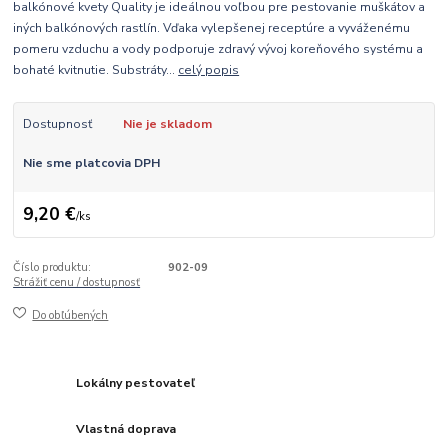
balkónové kvety Quality je ideálnou voľbou pre pestovanie muškátov a
iných balkónových rastlín. Vďaka vylepšenej receptúre a vyváženému
pomeru vzduchu a vody podporuje zdravý vývoj koreňového systému a
bohaté kvitnutie. Substráty...
celý popis
Dostupnosť
Nie je skladom
Nie sme platcovia DPH
9,20 €
/
ks
Číslo produktu:
902-09
Strážiť cenu / dostupnosť
Do obľúbených
Lokálny pestovateľ
Vlastná doprava