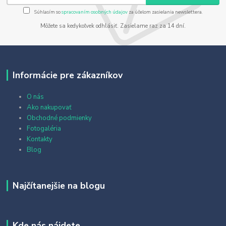
Súhlasím so
spracovaním osobných údajov
za účelom zasielania newslettera.
Môžete sa kedykoľvek odhlásiť. Zasielame raz za 14 dní.
Informácie pre zákazníkov
O nás
Ako nakupovať
Obchodné podmienky
Fotogaléria
Kontakty
Blog
Najčítanejšie na blogu
Kde nás nájdete