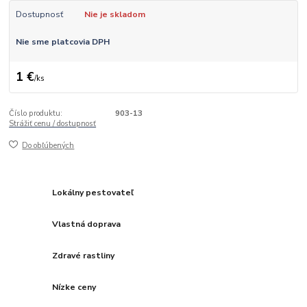
Dostupnosť
Nie je skladom
Nie sme platcovia DPH
1 €
/
ks
Číslo produktu:
903-13
Strážiť cenu / dostupnosť
Do obľúbených
Lokálny pestovateľ
Vlastná doprava
Zdravé rastliny
Nízke ceny