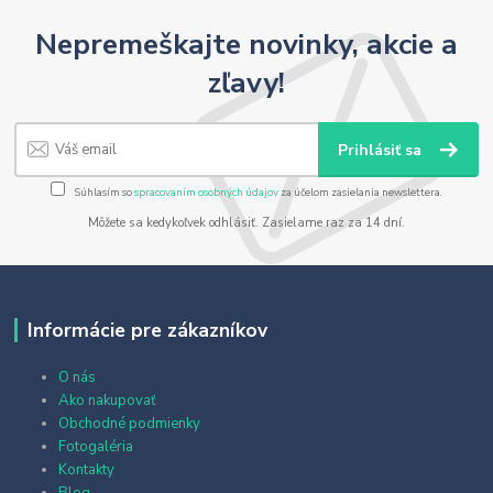
Nepremeškajte novinky, akcie a
zľavy!
Prihlásiť sa
Súhlasím so
spracovaním osobných údajov
za účelom zasielania newslettera.
Môžete sa kedykoľvek odhlásiť. Zasielame raz za 14 dní.
Informácie pre zákazníkov
O nás
Ako nakupovať
Obchodné podmienky
Fotogaléria
Kontakty