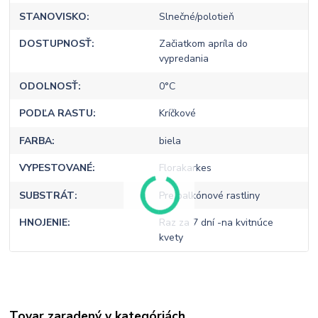
STANOVISKO
Slnečné/polotieň
DOSTUPNOSŤ
Začiatkom apríla do
vypredania
ODOLNOSŤ
0°C
PODĽA RASTU
Kríčkové
FARBA
biela
VYPESTOVANÉ
Florakarkes
SUBSTRÁT
Pre balkónové rastliny
HNOJENIE
Raz za 7 dní -na kvitnúce
kvety
Tovar zaradený v kategóriách