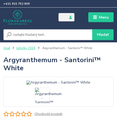
+421 915 752 809
Menu
Hľadať
Úvod
Letničky 2026
Argyranthemum - Santorini™ White
Argyranthemum - Santorini™
White
Ohodnotiť produkt