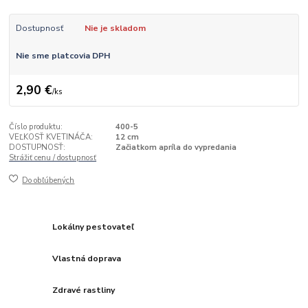
Dostupnosť
Nie je skladom
Nie sme platcovia DPH
2,90 €
/
ks
Číslo produktu:
400-5
VEĽKOSŤ KVETINÁČA:
12 cm
DOSTUPNOSŤ:
Začiatkom apríla do vypredania
Strážiť cenu / dostupnosť
Do obľúbených
Lokálny pestovateľ
Vlastná doprava
Zdravé rastliny