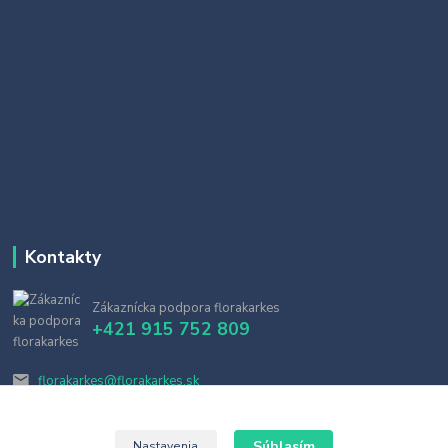
Kontakty
Zákaznícka podpora florakarkes
+421 915 752 809
florakarkes@florakarkes.sk
Súhlasím
Nastavenia