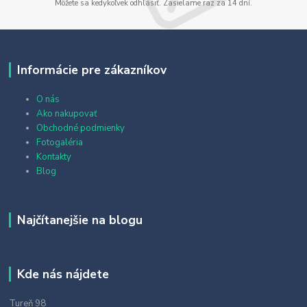
Môžete sa kedykoľvek odhlásiť. Zasielame raz za 14 dní.
Informácie pre zákazníkov
O nás
Ako nakupovať
Obchodné podmienky
Fotogaléria
Kontakty
Blog
Najčítanejšie na blogu
Kde nás nájdete
Tureň 98