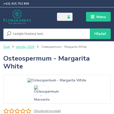
+421 915 752 809
Menu
Hľadať
Úvod
Letničky 2026
Osteospermum - Margarita White
Osteospermum - Margarita
White
Ohodnotiť produkt