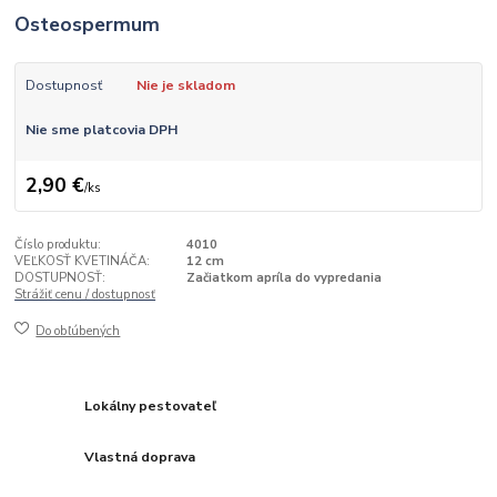
Osteospermum
Dostupnosť
Nie je skladom
Nie sme platcovia DPH
2,90 €
/
ks
Číslo produktu:
4010
VEĽKOSŤ KVETINÁČA:
12 cm
DOSTUPNOSŤ:
Začiatkom apríla do vypredania
Strážiť cenu / dostupnosť
Do obľúbených
Lokálny pestovateľ
Vlastná doprava