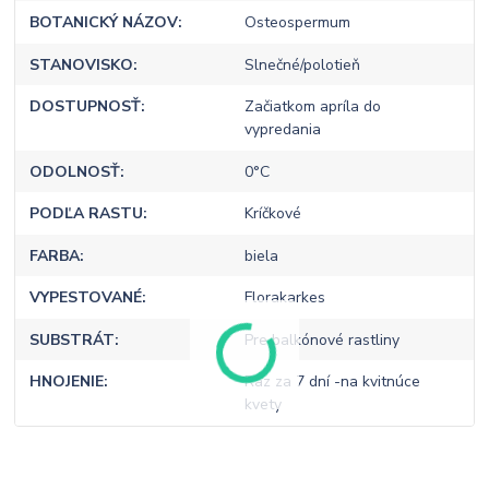
BOTANICKÝ NÁZOV
Osteospermum
STANOVISKO
Slnečné/polotieň
DOSTUPNOSŤ
Začiatkom apríla do
vypredania
ODOLNOSŤ
0°C
PODĽA RASTU
Kríčkové
FARBA
biela
VYPESTOVANÉ
Florakarkes
SUBSTRÁT
Pre balkónové rastliny
HNOJENIE
Raz za 7 dní -na kvitnúce
kvety