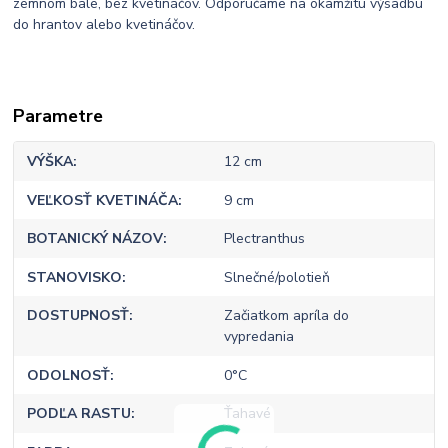
zemnom bale, bez kvetináčov. Odporúčame na okamžitú výsadbu
do hrantov alebo kvetináčov.
Parametre
VÝŠKA
12 cm
VEĽKOSŤ KVETINÁČA
9 cm
BOTANICKÝ NÁZOV
Plectranthus
STANOVISKO
Slnečné/polotieň
DOSTUPNOSŤ
Začiatkom apríla do
vypredania
ODOLNOSŤ
0°C
PODĽA RASTU
Ťahavé