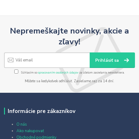
Nepremeškajte novinky, akcie a
zľavy!
Prihlásiť sa
Súhlasím so
spracovaním osobných údajov
za účelom zasielania newslettera.
Môžete sa kedykoľvek odhlásiť. Zasielame raz za 14 dní.
Informácie pre zákazníkov
O nás
Ako nakupovať
Obchodné podmienky