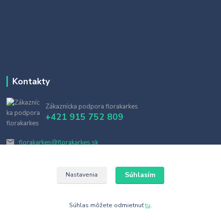
Kontakty
Zákaznícka podpora florakarkes
+421 915 752 809
florakarkes@florakarkes.sk
Súhlasím
Nastavenia
Súhlas môžete odmietnuť
tu
.
Vytvorené na
Eshop-rychlo.sk