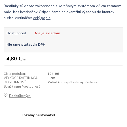
Rastlinky sú dobre zakorenené s koreňovým systémom v 3 cm zemnom
bale, bez kvetináčov. Odporúčame na okamžitú výsadbu do hrantov
alebo kvetináčov.
celý popis
Dostupnosť
Nie je skladom
Nie sme platcovia DPH
4,80 €
/
ks
Číslo produktu:
104-06
VEĽKOSŤ KVETINÁČA:
9 cm
DOSTUPNOSŤ:
Začiatkom apríla do vypredania
Strážiť cenu / dostupnosť
Do obľúbených
Lokálny pestovateľ