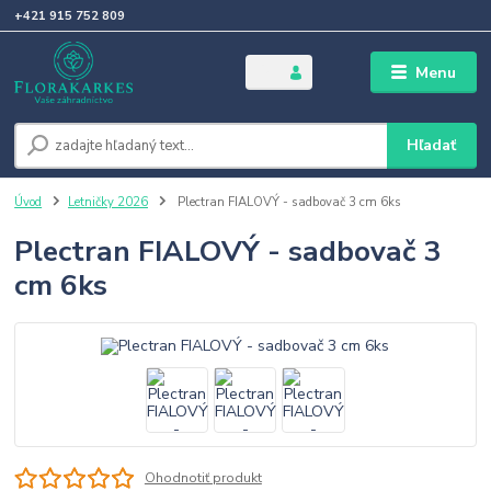
+421 915 752 809
Menu
Hľadať
Úvod
Letničky 2026
Plectran FIALOVÝ - sadbovač 3 cm 6ks
Plectran FIALOVÝ - sadbovač 3
cm 6ks
Ohodnotiť produkt