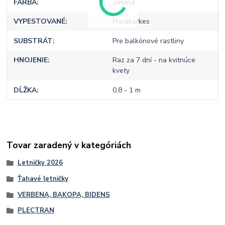
FARBA
Zelená
VYPESTOVANÉ
Florakarkes
SUBSTRÁT
Pre balkónové rastliny
HNOJENIE
Raz za 7 dní - na kvitnúce
kvety
DĹŽKA
0,8 - 1 m
Tovar zaradený v kategóriách
Letničky 2026
Ťahavé letničky
VERBENA, BAKOPA, BIDENS
PLECTRAN