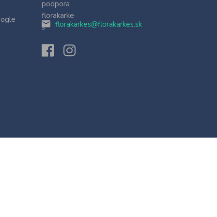
oogle
florakarkes@florakarkes.sk
Vytvorené na
Eshop-rychlo.sk