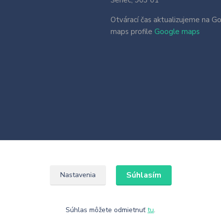
Otvárací čas aktualizujeme na G
maps profile
Google maps
Súhlasím
Nastavenia
Súhlas môžete odmietnuť
tu
.