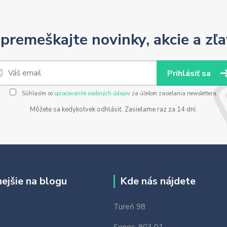
premeškajte novinky, akcie a zľa
Prihlásiť sa
Súhlasím so
spracovaním osobných údajov
za účelom zasielania newslettera.
Môžete sa kedykoľvek odhlásiť. Zasielame raz za 14 dní.
nejšie na blogu
Kde nás nájdete
Tureň 98
Senec, 903 01