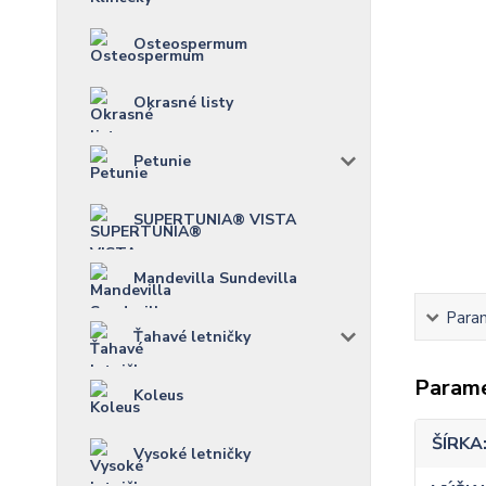
Osteospermum
Okrasné listy
Petunie
SUPERTUNIA® VISTA
Mandevilla Sundevilla
Para
Ťahavé letničky
Param
Koleus
ŠÍRKA
Vysoké letničky