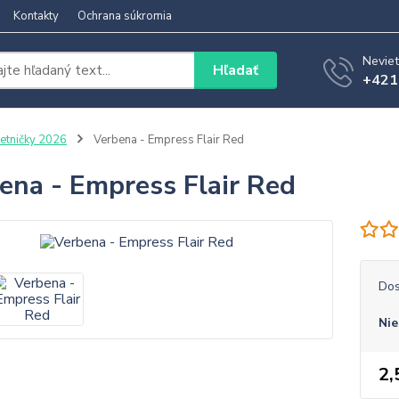
Kontakty
Ochrana súkromia
Neviet
Hľadať
+421
etničky 2026
Verbena - Empress Flair Red
ena - Empress Flair Red
Dos
Nie
2,