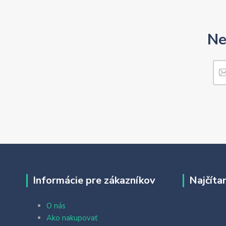
Ne
Informácie pre zákazníkov
Najčíta
O nás
Ako nakupovať