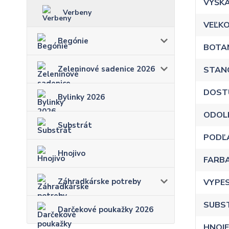
VÝŠK
Verbeny
VEĽKO
Begónie
BOTA
Zeleninové sadenice 2026
STAN
DOST
Bylinky 2026
ODOL
Substrát
PODĽ
Hnojivo
FARB
Záhradkárske potreby
VYPE
SUBS
Darčekové poukažky 2026
HNOJE