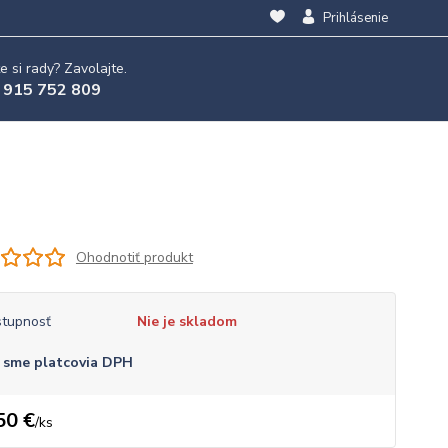
Prihlásenie
e si rady? Zavolajte.
 915 752 809
Ohodnotiť produkt
tupnosť
Nie je skladom
 sme platcovia DPH
50 €
/
ks