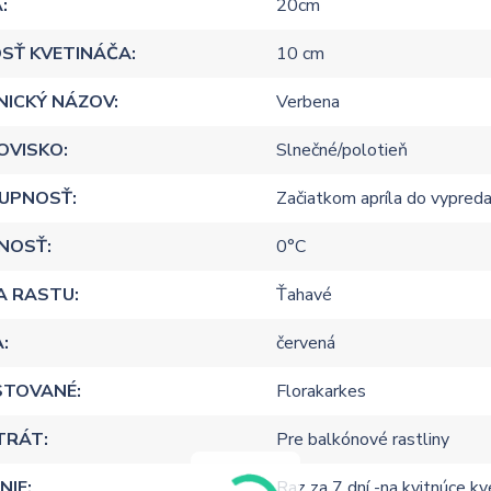
A
20cm
SŤ KVETINÁČA
10 cm
NICKÝ NÁZOV
Verbena
OVISKO
Slnečné/polotieň
UPNOSŤ
Začiatkom apríla do vypreda
NOSŤ
0°C
A RASTU
Ťahavé
A
červená
STOVANÉ
Florakarkes
TRÁT
Pre balkónové rastliny
NIE
Raz za 7 dní -na kvitnúce k