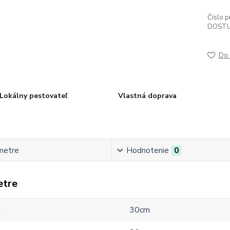
Číslo p
DOSTU
Do 
Lokálny pestovateľ
Vlastná doprava
metre
Hodnotenie
0
etre
30cm