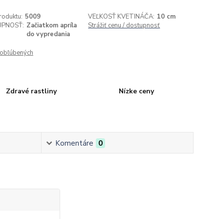
roduktu:
5009
VEĽKOSŤ KVETINÁČA:
10 cm
PNOSŤ:
Začiatkom apríla
Strážiť cenu / dostupnosť
do vypredania
obľúbených
Zdravé rastliny
Nízke ceny
Komentáre
0