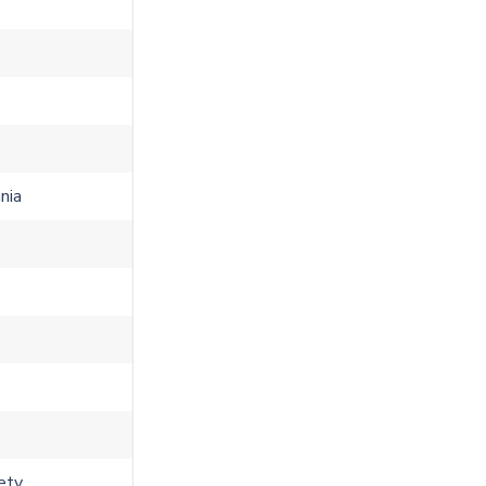
nia
vety