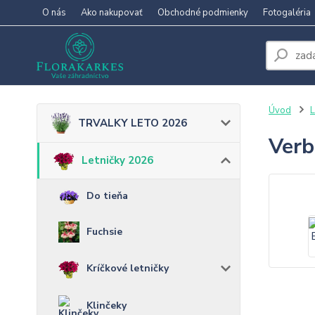
O nás
Ako nakupovať
Obchodné podmienky
Fotogaléria
Úvod
L
TRVALKY LETO 2026
Verb
Letničky 2026
Do tieňa
Fuchsie
Kríčkové letničky
Klinčeky