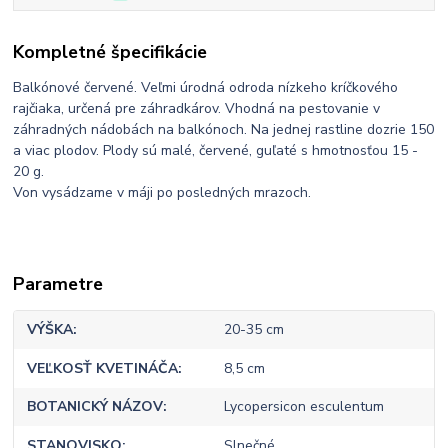
Kompletné špecifikácie
Balkónové červené. Veľmi úrodná odroda nízkeho kríčkového
rajčiaka, určená pre záhradkárov. Vhodná na pestovanie v
záhradných nádobách na balkónoch. Na jednej rastline dozrie 150
a viac plodov. Plody sú malé, červené, guľaté s hmotnosťou 15 -
20 g.
Von vysádzame v máji po posledných mrazoch.
Parametre
VÝŠKA
20-35 cm
VEĽKOSŤ KVETINÁČA
8,5 cm
BOTANICKÝ NÁZOV
Lycopersicon esculentum
STANOVISKO
Slnečné