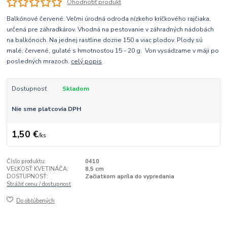
Ohodnotiť produkt
Balkónové červené. Veľmi úrodná odroda nízkeho kríčkového rajčiaka,
určená pre záhradkárov. Vhodná na pestovanie v záhradných nádobách
na balkónoch. Na jednej rastline dozrie 150 a viac plodov. Plody sú
malé, červené, guľaté s hmotnosťou 15 - 20 g. Von vysádzame v máji po
posledných mrazoch.
celý popis
Dostupnosť
Skladom
Nie sme platcovia DPH
1,50 €
/
ks
Číslo produktu:
0410
VEĽKOSŤ KVETINÁČA:
8,5 cm
DOSTUPNOSŤ:
Začiatkom apríla do vypredania
Strážiť cenu / dostupnosť
Do obľúbených