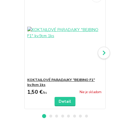
KOKTAILOVÉ PARADAJKY "BEJBINO F1"
KOKTAILOVÉ
kv.9cm 1ks
kv.9cm -1ks
1,50 €
1,50 €
Nie je skladom
/
ks
/
ks
Detail