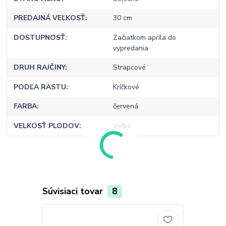
PREDAJNÁ VEĽKOSŤ
30 cm
DOSTUPNOSŤ
Začiatkom apríla do
vypredania
DRUH RAJČINY
Strapcové
PODĽA RASTU
Kríčkové
FARBA
červená
VELKOSŤ PLODOV
Veľké
Súvisiaci tovar
8