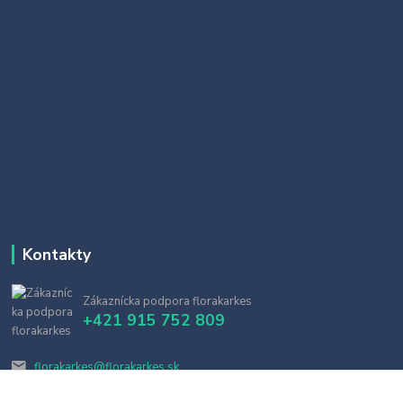
Kontakty
Zákaznícka podpora florakarkes
+421 915 752 809
florakarkes@florakarkes.sk