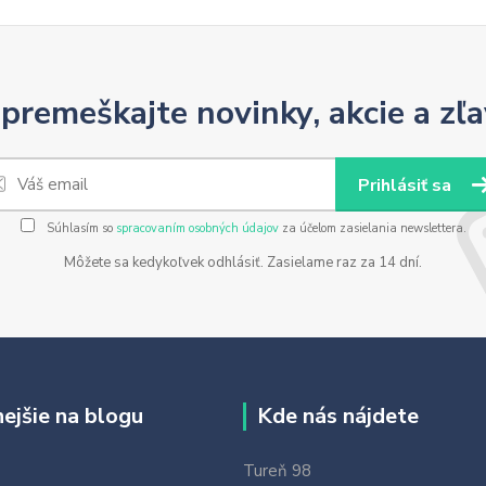
premeškajte novinky, akcie a zľa
Prihlásiť sa
Súhlasím so
spracovaním osobných údajov
za účelom zasielania newslettera.
Môžete sa kedykoľvek odhlásiť. Zasielame raz za 14 dní.
nejšie na blogu
Kde nás nájdete
Tureň 98