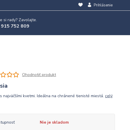
Prihlásenie
e si rady? Zavolajte.
 915 752 809
Ohodnotiť produkt
sia
 s najväčšími kvetmi. Ideálna na chránené tienisté miestá.
celý
tupnosť
Nie je skladom