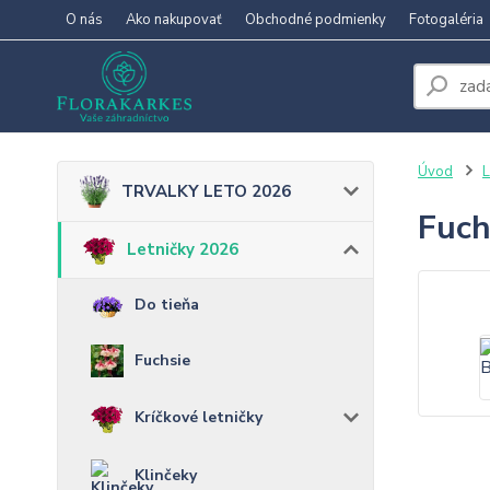
O nás
Ako nakupovať
Obchodné podmienky
Fotogaléria
Úvod
L
TRVALKY LETO 2026
Fuch
Letničky 2026
Do tieňa
Fuchsie
Kríčkové letničky
Klinčeky