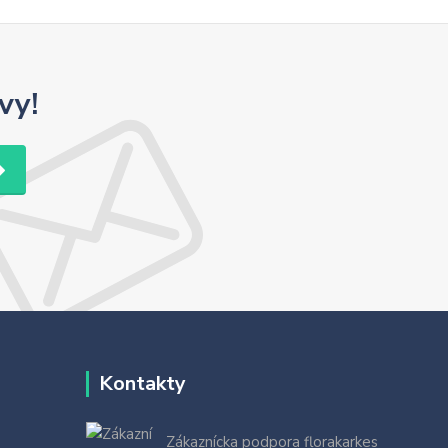
vy!
Kontakty
Zákaznícka podpora florakarkes