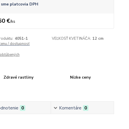
 sme platcovia DPH
60 €
/
ks
roduktu:
4051-1
VEĽKOSŤ KVETINÁČA:
12 cm
 cenu / dostupnosť
obľúbených
Zdravé rastliny
Nízke ceny
dnotenie
0
Komentáre
0