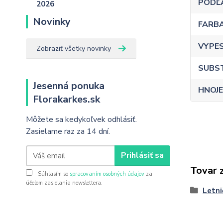
PODĽ
Novinky
FARB
VYPE
Zobraziť všetky novinky
SUBS
Jesenná ponuka
HNOJE
Florakarkes.sk
Môžete sa kedykoľvek odhlásiť.
Zasielame raz za 14 dní.
Prihlásiť sa
Tovar 
Súhlasím so
spracovaním osobných údajov
za
účelom zasielania newslettera.
Letni