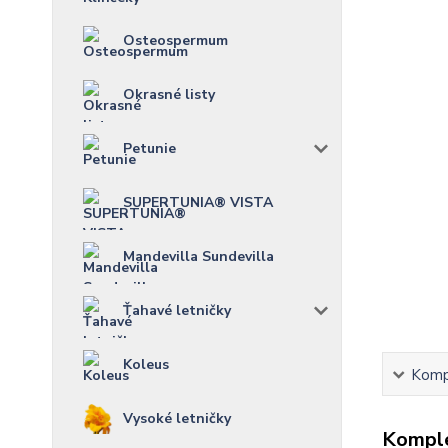
Osteospermum
Okrasné listy
Petunie
SUPERTUNIA® VISTA
Mandevilla Sundevilla
Ťahavé letničky
Koleus
Kompl
Vysoké letničky
Komple