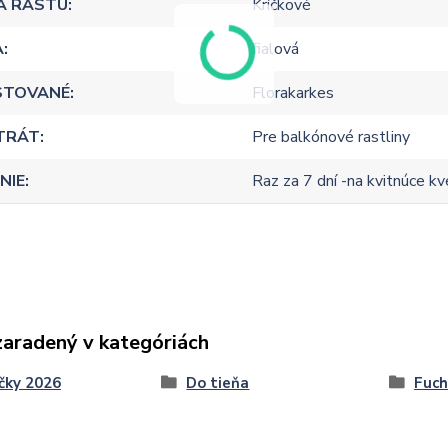
A RASTU
Kríčkové
A
fialová
STOVANÉ
Florakarkes
TRÁT
Pre balkónové rastliny
NIE
Raz za 7 dní -na kvitnúce k
zaradený v kategóriách
čky 2026
Do tieňa
Fuch