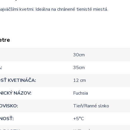
najväčšími kvetmi. Ideálna na chránené tienisté miestá.
etre
30cm
A
35cm
SŤ KVETINÁČA
12 cm
NICKÝ NÁZOV
Fuchsia
OVISKO
Tieň/Ranné slnko
NOSŤ
+5°C