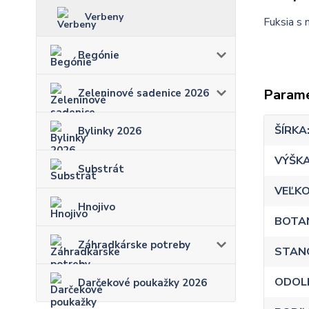
Verbeny
Fuksia s 
Begónie
Param
Zeleninové sadenice 2026
ŠÍRKA
Bylinky 2026
VÝŠK
Substrát
VEĽKO
Hnojivo
BOTA
Záhradkárske potreby
STAN
ODOL
Darčekové poukažky 2026