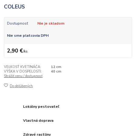
COLEUS
Dostupnosť
Nie je skladom
Nie sme platcovia DPH
2,90 €
/
ks
VEĽKOSŤ KVETINÁČA:
12 cm
VÝŠKA V DOSPELOSTI:
40 cm
Strážiť cenu / dostupnosť
Do obľúbených
Lokálny pestovateľ
Vlastná doprava
Zdravé rastliny