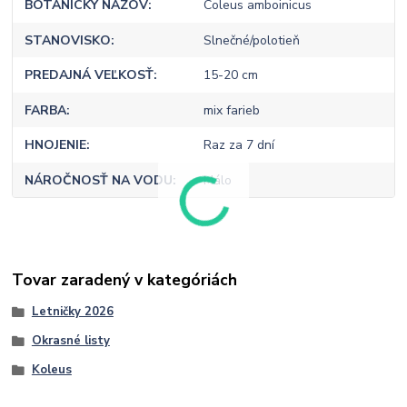
BOTANICKÝ NÁZOV
Coleus amboinicus
STANOVISKO
Slnečné/polotieň
PREDAJNÁ VEĽKOSŤ
15-20 cm
FARBA
mix farieb
HNOJENIE
Raz za 7 dní
NÁROČNOSŤ NA VODU
Málo
Tovar zaradený v kategóriách
Letničky 2026
Okrasné listy
Koleus