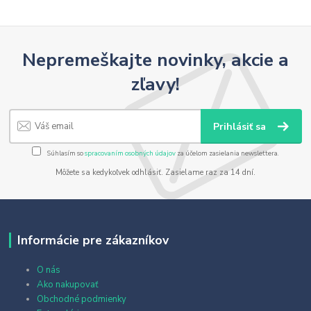
Nepremeškajte novinky, akcie a
zľavy!
Prihlásiť sa
Súhlasím so
spracovaním osobných údajov
za účelom zasielania newslettera.
Môžete sa kedykoľvek odhlásiť. Zasielame raz za 14 dní.
Informácie pre zákazníkov
O nás
Ako nakupovať
Obchodné podmienky