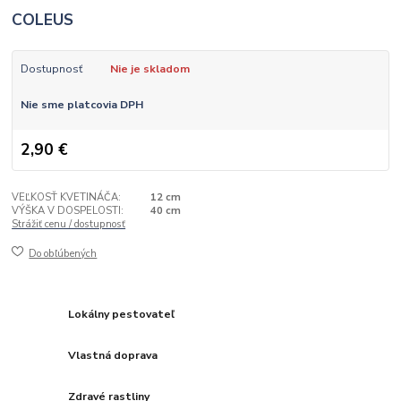
COLEUS
Dostupnosť
Nie je skladom
Nie sme platcovia DPH
2,90 €
VEĽKOSŤ KVETINÁČA:
12 cm
VÝŠKA V DOSPELOSTI:
40 cm
Strážiť cenu / dostupnosť
Do obľúbených
Lokálny pestovateľ
Vlastná doprava
Zdravé rastliny