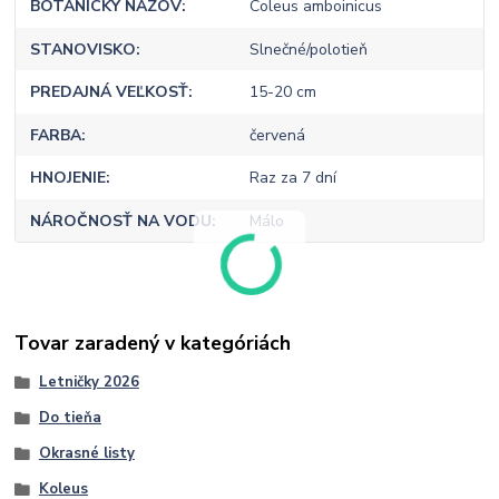
BOTANICKÝ NÁZOV
Coleus amboinicus
STANOVISKO
Slnečné/polotieň
PREDAJNÁ VEĽKOSŤ
15-20 cm
FARBA
červená
HNOJENIE
Raz za 7 dní
NÁROČNOSŤ NA VODU
Málo
Tovar zaradený v kategóriách
Letničky 2026
Do tieňa
Okrasné listy
Koleus