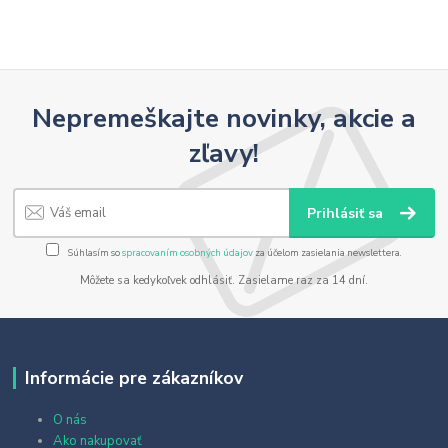
Nepremeškajte novinky, akcie a
zľavy!
Prihlásiť sa
Súhlasím so
spracovaním osobných údajov
za účelom zasielania newslettera.
Môžete sa kedykoľvek odhlásiť. Zasielame raz za 14 dní.
Informácie pre zákazníkov
O nás
Ako nakupovať