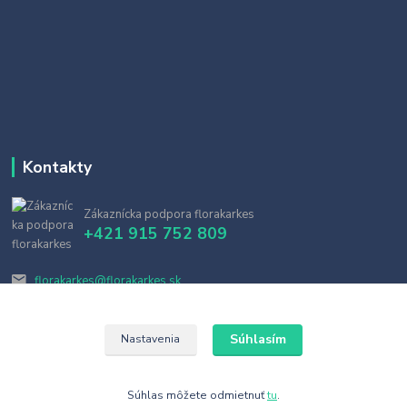
Kontakty
Zákaznícka podpora florakarkes
+421 915 752 809
florakarkes@florakarkes.sk
Súhlasím
Nastavenia
Súhlas môžete odmietnuť
tu
.