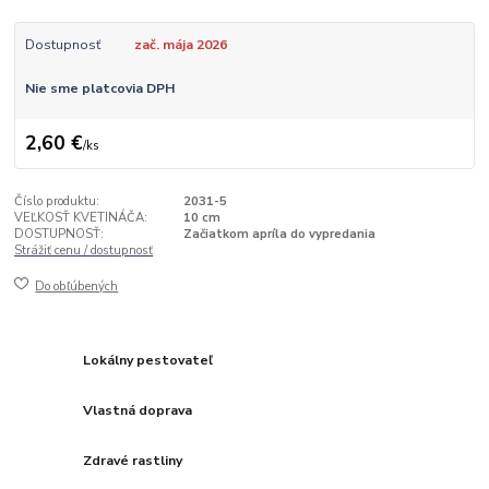
Dostupnosť
zač. mája 2026
Nie sme platcovia DPH
2,60 €
/
ks
Číslo produktu:
2031-5
VEĽKOSŤ KVETINÁČA:
10 cm
DOSTUPNOSŤ:
Začiatkom apríla do vypredania
Strážiť cenu / dostupnosť
Do obľúbených
Lokálny pestovateľ
Vlastná doprava
Zdravé rastliny