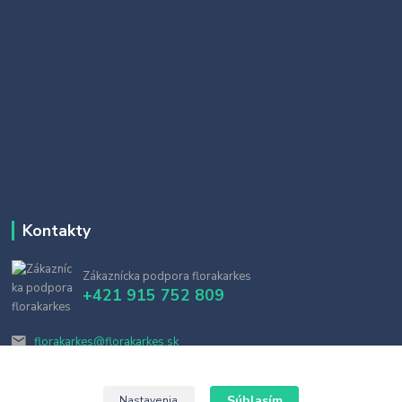
Kontakty
Zákaznícka podpora florakarkes
+421 915 752 809
florakarkes@florakarkes.sk
Súhlasím
Nastavenia