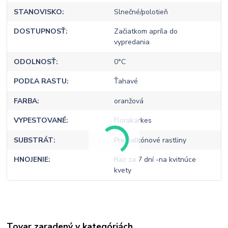
STANOVISKO
Slnečné/polotieň
DOSTUPNOSŤ
Začiatkom apríla do
vypredania
ODOLNOSŤ
0°C
PODĽA RASTU
Ťahavé
FARBA
oranžová
VYPESTOVANÉ
Florakarkes
SUBSTRÁT
Pre balkónové rastliny
HNOJENIE
Raz za 7 dní -na kvitnúce
kvety
Tovar zaradený v kategóriách