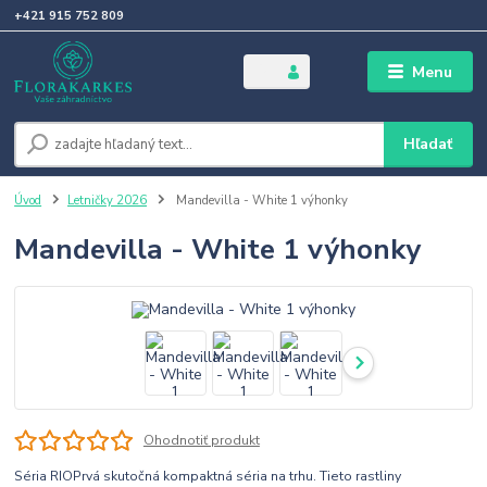
+421 915 752 809
Menu
Hľadať
Úvod
Letničky 2026
Mandevilla - White 1 výhonky
Mandevilla - White 1 výhonky
Ohodnotiť produkt
Séria RIOPrvá skutočná kompaktná séria na trhu. Tieto rastliny