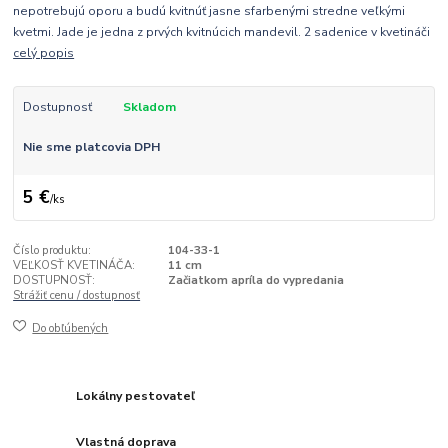
nepotrebujú oporu a budú kvitnúť jasne sfarbenými stredne veľkými
kvetmi. Jade je jedna z prvých kvitnúcich mandevil. 2 sadenice v kvetináči
celý popis
Dostupnosť
Skladom
Nie sme platcovia DPH
5 €
/
ks
Číslo produktu:
104-33-1
VEĽKOSŤ KVETINÁČA:
11 cm
DOSTUPNOSŤ:
Začiatkom apríla do vypredania
Strážiť cenu / dostupnosť
Do obľúbených
Lokálny pestovateľ
Vlastná doprava