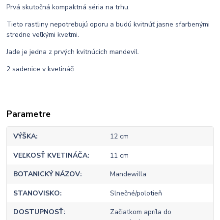
Prvá skutočná kompaktná séria na trhu.
Tieto rastliny nepotrebujú oporu a budú kvitnúť jasne sfarbenými
stredne veľkými kvetmi.
Jade je jedna z prvých kvitnúcich mandevil.
2 sadenice v kvetináči
Parametre
VÝŠKA
12 cm
VEĽKOSŤ KVETINÁČA
11 cm
BOTANICKÝ NÁZOV
Mandewilla
STANOVISKO
Slnečné/polotieň
DOSTUPNOSŤ
Začiatkom apríla do