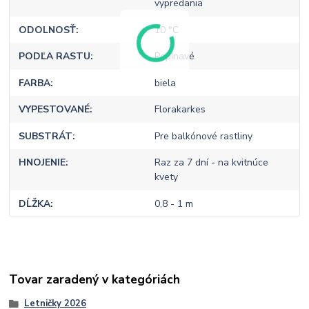
vypredania
ODOLNOSŤ
10 °C
PODĽA RASTU
Popínavé
FARBA
biela
VYPESTOVANÉ
Florakarkes
SUBSTRÁT
Pre balkónové rastliny
HNOJENIE
Raz za 7 dní - na kvitnúce
kvety
DĹŽKA
0,8 - 1 m
Tovar zaradený v kategóriách
Letničky 2026