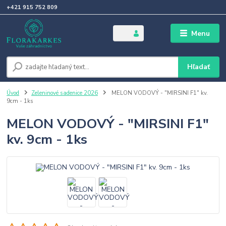
+421 915 752 809
Menu
Hľadať
Úvod
Zeleninové sadenice 2026
MELON VODOVÝ - "MIRSINI F1" kv.
9cm - 1ks
MELON VODOVÝ - "MIRSINI F1"
kv. 9cm - 1ks