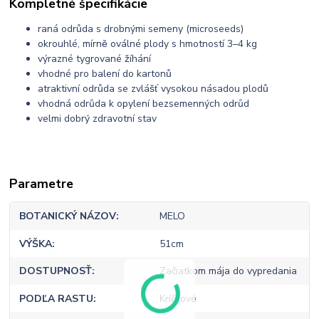
Kompletné špecifikácie
raná odrůda s drobnými semeny (microseeds)
okrouhlé, mírně oválné plody s hmotností 3–4 kg
výrazné tygrované žíhání
vhodné pro balení do kartonů
atraktivní odrůda se zvlášť vysokou násadou plodů
vhodná odrůda k opylení bezsemenných odrůd
velmi dobrý zdravotní stav
Parametre
BOTANICKÝ NÁZOV
MELO
VÝŠKA
51cm
DOSTUPNOSŤ
Začiatkom mája do vypredania
PODĽA RASTU
Kríčkové