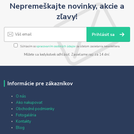
Nepremeškajte novinky, akcie a
zľavy!
Prihlásiť sa
Súhlasím so
spracovaním osobných údajov
za účelom zasielania newslettera.
Môžete sa kedykoľvek odhlásiť. Zasielame raz za 14 dní.
Informácie pre zákazníkov
O nás
Ako nakupovať
Obchodné podmienky
Fotogaléria
Kontakty
Blog