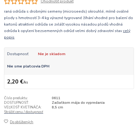
Ohodnotiť produkt
raná odrůda s drobnými semeny (microseeds) okrouhlé, mírně oválné
plody s hmotností 3–4 kg výrazné tygrované žíhání vhodné pro balení do
kartonů atraktivní odrůda se zvlášť vysokou násadou plodů vhodná
odrůda k opylení bezsemenných odrůd velmi dobrý zdravotní stav
celý
popis
Dostupnosť
Nie je skladom
Nie sme platcovia DPH
2,20 €
/
ks
Číslo produktu:
0611
DOSTUPNOSŤ:
Začiatkom mája do vypredania
VEĽKOSŤ KVETINÁČA:
8,5 cm
Strážiť cenu / dostupnosť
Do obľúbených