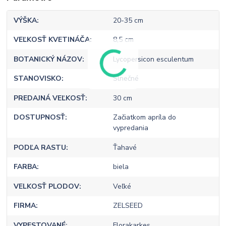
VÝŠKA
20-35 cm
VEĽKOSŤ KVETINÁČA
8,5 cm
BOTANICKÝ NÁZOV
Lycopersicon esculentum
STANOVISKO
Slnečné
PREDAJNÁ VEĽKOSŤ
30 cm
DOSTUPNOSŤ
Začiatkom apríla do
vypredania
PODĽA RASTU
Ťahavé
FARBA
biela
VELKOSŤ PLODOV
Veľké
FIRMA
ZELSEED
VYPESTOVANÉ
Florakarkes