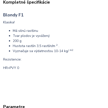
Kompletné špecifikácie
Blondy F1
Klasika!
Má silnú rastlinu
Tvar plodov je vyvážený
200 g
2
Hustota rastlín 3,5 rastlín/m
.
m2
Vyznačuje sa výdatnosťou
10-14 kg/
Rezistencie:
HR=PVY 0
Parametre