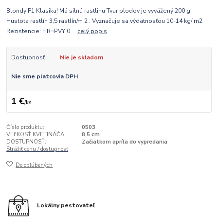
Blondy F1 Klasika! Má silnú rastlinu Tvar plodov je vyvážený 200 g
Hustota rastlín 3,5 rastlín/m 2 . Vyznačuje sa výdatnosťou 10-14 kg/ m2
Rezistencie: HR=PVY 0
celý popis
Dostupnosť
Nie je skladom
Nie sme platcovia DPH
1 €
/
ks
Číslo produktu:
0503
VEĽKOSŤ KVETINÁČA:
8,5 cm
DOSTUPNOSŤ:
Začiatkom apríla do vypredania
Strážiť cenu / dostupnosť
Do obľúbených
Lokálny pestovateľ