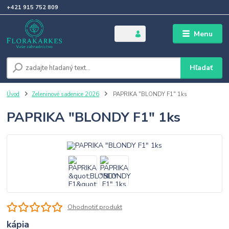
+421 915 752 809
Menu
Hľadať
Úvod
Zeleninové sadenice 2026
PAPRIKA "BLONDY F1" 1ks
PAPRIKA "BLONDY F1" 1ks
Ohodnotiť produkt
kápia