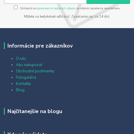
Súhlasím so
spracovaním osobných údajov
za účelom zasielania newslettera.
Môžete sa kedykoľvek odhlásiť. Zasielame raz za 14 dní.
Informácie pre zákazníkov
O nás
Ako nakupovať
Obchodné podmienky
Fotogaléria
Kontakty
Blog
Najčítanejšie na blogu