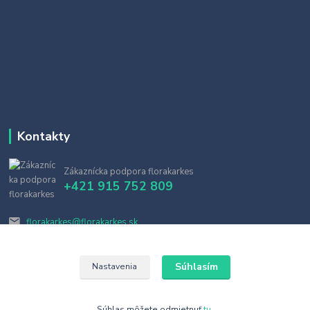
Kontakty
Zákaznícka podpora florakarkes
+421 915 752 809
florakarkes@florakarkes.sk
Súhlasím
Nastavenia
Súhlas môžete odmietnuť
tu
.