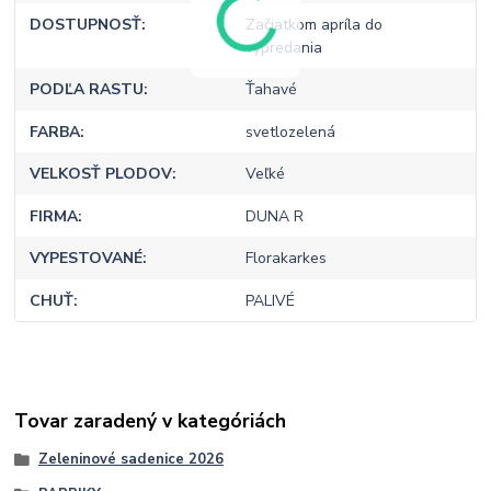
DOSTUPNOSŤ
Začiatkom apríla do
vypredania
PODĽA RASTU
Ťahavé
FARBA
svetlozelená
VELKOSŤ PLODOV
Veľké
FIRMA
DUNA R
VYPESTOVANÉ
Florakarkes
CHUŤ
PALIVÉ
Tovar zaradený v kategóriách
Zeleninové sadenice 2026