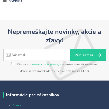
PAPRIKY
Nepremeškajte novinky, akcie a
zľavy!
Prihlásiť sa
Súhlasím so
spracovaním osobných údajov
za účelom zasielania newslettera.
Môžete sa kedykoľvek odhlásiť. Zasielame raz za 14 dní.
Informácie pre zákazníkov
O nás