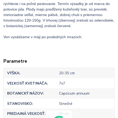
rýchlenie i na poľné pestovanie. Termín výsadby je od marca do
polovice júla. Plody majú predĺžený kužeľovitý tvar, sú previslé,
mimoriadne veľké, mierne pálivé, dobrej chuti s priemernou
hmotnosťou 120-150g. V trhovej (zberovej) zrelosti sú zelenobiele,
v botanickej (semennej) zrelosti červené.
Von vysádzame v máji po posledných mrazoch.
Parametre
VÝŠKA
20-35 cm
VEĽKOSŤ KVETINÁČA
7x7
BOTANICKÝ NÁZOV
Capsicum annuum
STANOVISKO
Slnečné
PREDAJNÁ VEĽKOSŤ
30 cm