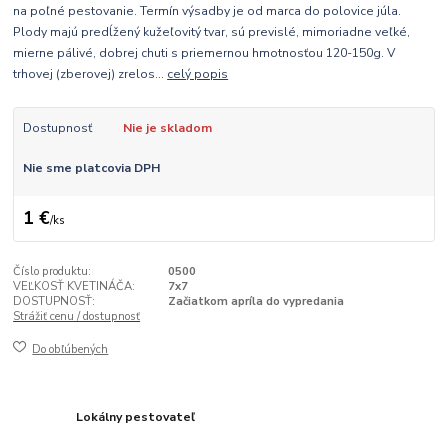
na poľné pestovanie. Termín výsadby je od marca do polovice júla.
Plody majú predĺžený kužeľovitý tvar, sú previslé, mimoriadne veľké,
mierne pálivé, dobrej chuti s priemernou hmotnosťou 120-150g. V
trhovej (zberovej) zrelos...
celý popis
Dostupnosť
Nie je skladom
Nie sme platcovia DPH
1 €
/
ks
Číslo produktu:
0500
VEĽKOSŤ KVETINÁČA:
7x7
DOSTUPNOSŤ:
Začiatkom apríla do vypredania
Strážiť cenu / dostupnosť
Do obľúbených
Lokálny pestovateľ