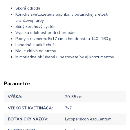
Skorá odroda
Kónická svetlozelená paprika, v botanickej zrelosti
oranžovej farby
Silný koreňový systém
Vysoká odolnosť proti chorobám
Plody s rozmermi 8x17 cm a hmotnosťou 140 -160 g
Lahodná sladká chuť
Nie je citlivá na stresy
Mimoriadne obľúbená u pestovateľov aj konzumentov
Parametre
VÝŠKA
20-35 cm
VEĽKOSŤ KVETINÁČA
7x7
BOTANICKÝ NÁZOV
Lycopersicon esculentum