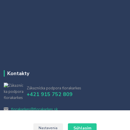
Kontakty
Zákaznícka podpora florakarkes
+421 915 752 809
florakarkes@florakarkes.sk
Súhlasím
Nastavenia