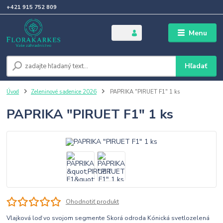
+421 915 752 809
Menu
Hľadať
Úvod
Zeleninové sadenice 2026
PAPRIKA "PIRUET F1" 1 ks
PAPRIKA "PIRUET F1" 1 ks
Ohodnotiť produkt
Vlajková loď vo svojom segmente Skorá odroda Kónická svetlozelená