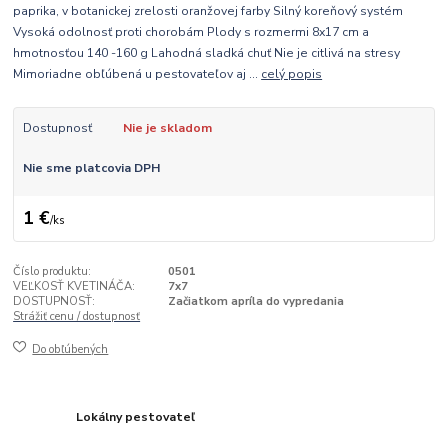
paprika, v botanickej zrelosti oranžovej farby Silný koreňový systém
Vysoká odolnosť proti chorobám Plody s rozmermi 8x17 cm a
hmotnosťou 140 -160 g Lahodná sladká chuť Nie je citlivá na stresy
Mimoriadne obľúbená u pestovateľov aj ...
celý popis
Dostupnosť
Nie je skladom
Nie sme platcovia DPH
1 €
/
ks
Číslo produktu:
0501
VEĽKOSŤ KVETINÁČA:
7x7
DOSTUPNOSŤ:
Začiatkom apríla do vypredania
Strážiť cenu / dostupnosť
Do obľúbených
Lokálny pestovateľ