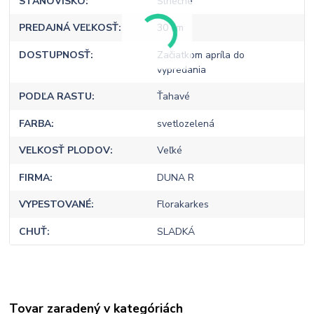
STANOVISKO
Slnečné
PREDAJNÁ VEĽKOSŤ
30 cm
DOSTUPNOSŤ
Začiatkom apríla do
vypredania
PODĽA RASTU
Ťahavé
FARBA
svetlozelená
VELKOSŤ PLODOV
Veľké
FIRMA
DUNA R
VYPESTOVANÉ
Florakarkes
CHUŤ
SLADKÁ
Tovar zaradený v kategóriách