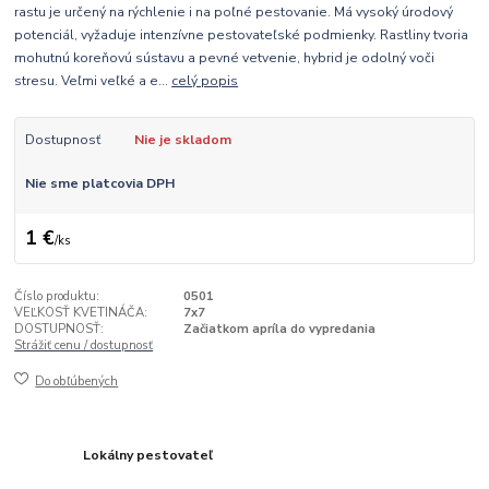
rastu je určený na rýchlenie i na poľné pestovanie. Má vysoký úrodový
potenciál, vyžaduje intenzívne pestovateľské podmienky. Rastliny tvoria
mohutnú koreňovú sústavu a pevné vetvenie, hybrid je odolný voči
stresu. Veľmi veľké a e...
celý popis
Dostupnosť
Nie je skladom
Nie sme platcovia DPH
1 €
/
ks
Číslo produktu:
0501
VEĽKOSŤ KVETINÁČA:
7x7
DOSTUPNOSŤ:
Začiatkom apríla do vypredania
Strážiť cenu / dostupnosť
Do obľúbených
Lokálny pestovateľ