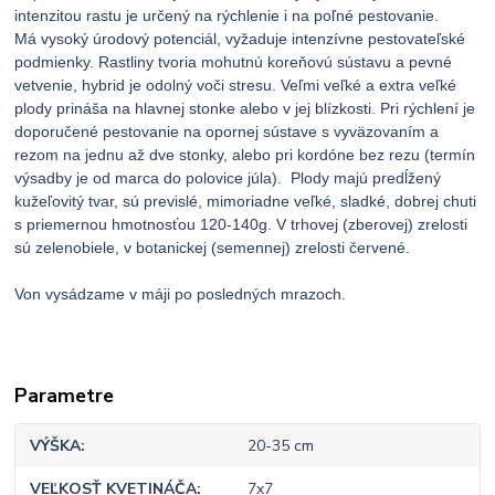
intenzitou rastu je určený na rýchlenie i na poľné pestovanie.
Má vysoký úrodový potenciál, vyžaduje intenzívne pestovateľské
podmienky. Rastliny tvoria mohutnú koreňovú sústavu a pevné
vetvenie, hybrid je odolný voči stresu. Veľmi veľké a extra veľké
plody prináša na hlavnej stonke alebo v jej blízkosti. Pri rýchlení je
doporučené pestovanie na opornej sústave s vyväzovaním a
rezom na jednu až dve stonky, alebo pri kordóne bez rezu (termín
výsadby je od marca do polovice júla). Plody majú predĺžený
kužeľovitý tvar, sú previslé, mimoriadne veľké, sladké, dobrej chuti
s priemernou hmotnosťou 120-140g. V trhovej (zberovej) zrelosti
sú zelenobiele, v botanickej (semennej) zrelosti červené.
Von vysádzame v máji po posledných mrazoch.
Parametre
VÝŠKA
20-35 cm
VEĽKOSŤ KVETINÁČA
7x7