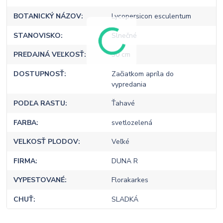
BOTANICKÝ NÁZOV
Lycopersicon esculentum
STANOVISKO
Slnečné
PREDAJNÁ VEĽKOSŤ
30 cm
DOSTUPNOSŤ
Začiatkom apríla do
vypredania
PODĽA RASTU
Ťahavé
FARBA
svetlozelená
VELKOSŤ PLODOV
Veľké
FIRMA
DUNA R
VYPESTOVANÉ
Florakarkes
CHUŤ
SLADKÁ