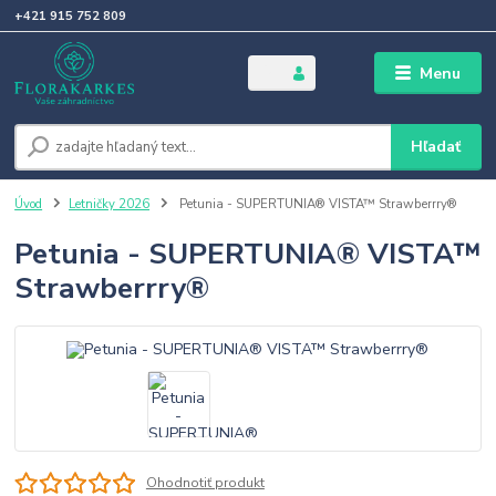
+421 915 752 809
Menu
Hľadať
Úvod
Letničky 2026
Petunia - SUPERTUNIA® VISTA™ Strawberrry®
Petunia - SUPERTUNIA® VISTA™
Strawberrry®
Ohodnotiť produkt