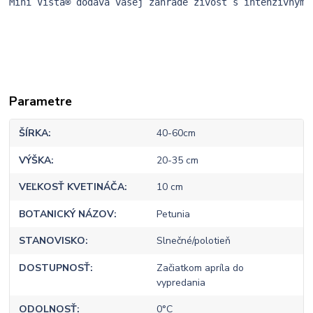
Mini Vista® dodáva vašej záhrade živosť s intenzívnymi
Parametre
ŠÍRKA
40-60cm
VÝŠKA
20-35 cm
VEĽKOSŤ KVETINÁČA
10 cm
BOTANICKÝ NÁZOV
Petunia
STANOVISKO
Slnečné/polotieň
DOSTUPNOSŤ
Začiatkom apríla do
vypredania
ODOLNOSŤ
0°C