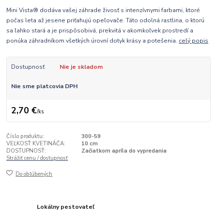
Mini Vista® dodáva vašej záhrade živosť s intenzívnymi farbami, ktoré
počas leta až jesene priťahujú opeľovače. Táto odolná rastlina, o ktorú
sa ľahko stará a je prispôsobivá, prekvitá v akomkoľvek prostredí a
ponúka záhradníkom všetkých úrovní dotyk krásy a potešenia.
celý popis
Dostupnosť
Nie je skladom
Nie sme platcovia DPH
2,70 €
/
ks
Číslo produktu:
300-59
VEĽKOSŤ KVETINÁČA:
10 cm
DOSTUPNOSŤ:
Začiatkom apríla do vypredania
Strážiť cenu / dostupnosť
Do obľúbených
Lokálny pestovateľ