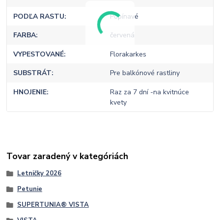
PODĽA RASTU
Popínavé
FARBA
červená
VYPESTOVANÉ
Florakarkes
SUBSTRÁT
Pre balkónové rastliny
HNOJENIE
Raz za 7 dní -na kvitnúce
kvety
Tovar zaradený v kategóriách
Letničky 2026
Petunie
SUPERTUNIA® VISTA