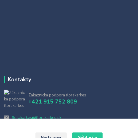
Kontakty
Zákaznícka podpora florakarkes
+421 915 752 809
florakarkes@florakarkes.sk
Súhlasím
Nastavenia