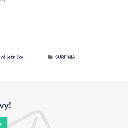
vé letničky
SURFINIA
vy!