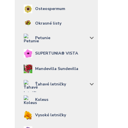
Osteospermum
Okrasné listy
Petunie
SUPERTUNIA® VISTA
Mandevilla Sundevilla
Ťahavé letničky
Koleus
Vysoké letničky