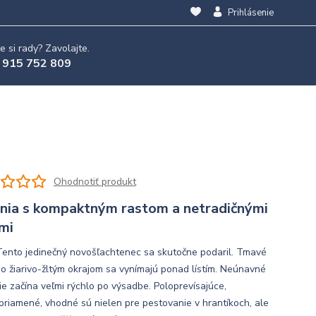
Prihlásenie
e si rady? Zavolajte.
 915 752 809
Ohodnotiť produkt
nia s kompaktným rastom a netradičnými
mi
Tento jedinečný novošľachtenec sa skutočne podaril. Tmavé
so žiarivo-žltým okrajom sa vynímajú ponad lístím. Neúnavné
tie začína veľmi rýchlo po výsadbe. Poloprevísajúce,
priamené, vhodné sú nielen pre pestovanie v hrantíkoch, ale