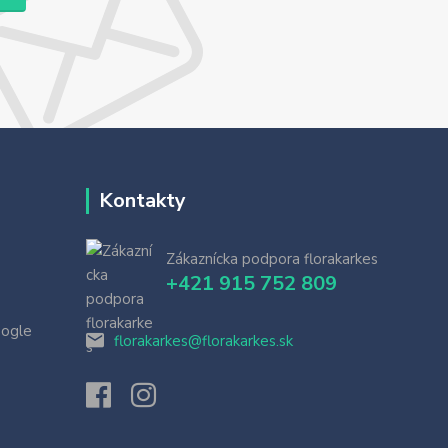
Kontakty
Zákaznícka podpora florakarkes
+421 915 752 809
oogle
florakarkes@florakarkes.sk