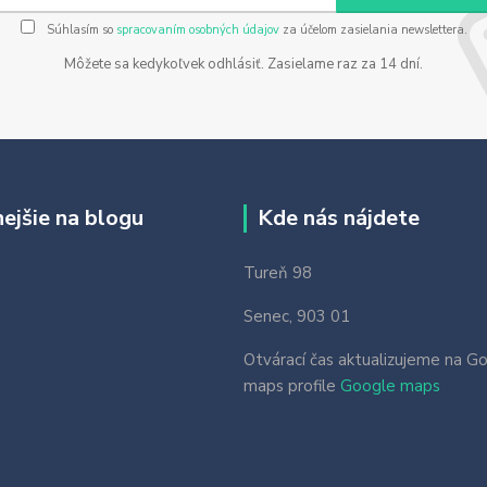
Súhlasím so
spracovaním osobných údajov
za účelom zasielania newslettera.
Môžete sa kedykoľvek odhlásiť. Zasielame raz za 14 dní.
nejšie na blogu
Kde nás nájdete
Tureň 98
Senec, 903 01
Otvárací čas aktualizujeme na G
maps profile
Google maps