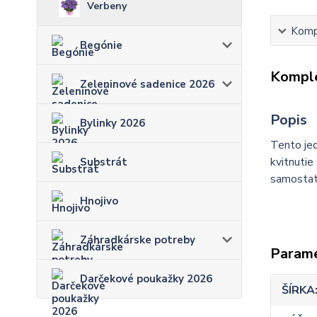
Verbeny
Kompl
Begónie
Komple
Zeleninové sadenice 2026
Popis
Bylinky 2026
Tento jed
kvitnutie
Substrát
samostatn
Hnojivo
Záhradkárske potreby
Param
Darčekové poukažky 2026
ŠÍRKA