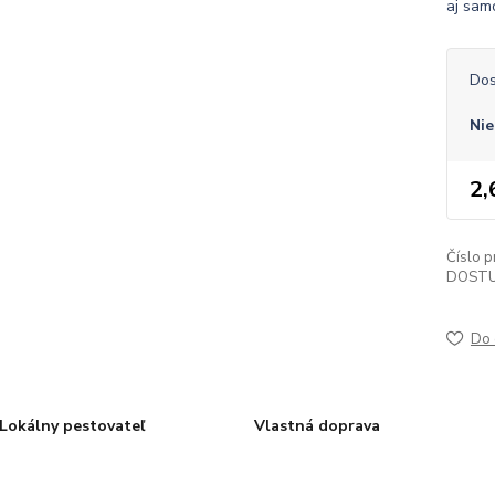
aj sam
Dos
Nie
2,
Číslo p
DOSTU
Do 
Lokálny pestovateľ
Vlastná doprava