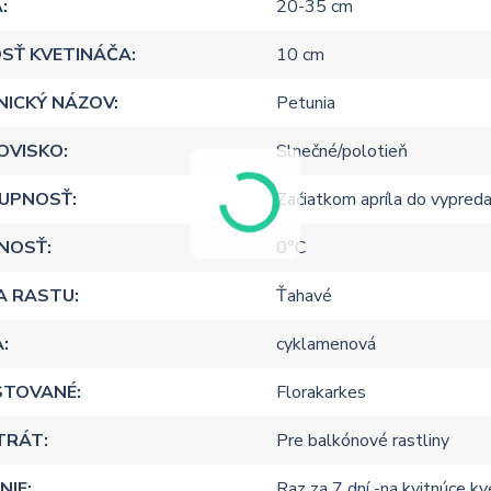
A
20-35 cm
SŤ KVETINÁČA
10 cm
NICKÝ NÁZOV
Petunia
OVISKO
Slnečné/polotieň
UPNOSŤ
Začiatkom apríla do vypreda
NOSŤ
0°C
A RASTU
Ťahavé
A
cyklamenová
STOVANÉ
Florakarkes
TRÁT
Pre balkónové rastliny
NIE
Raz za 7 dní -na kvitnúce k