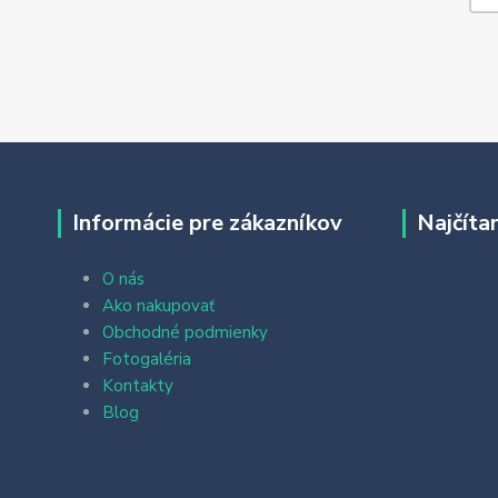
Informácie pre zákazníkov
Najčíta
O nás
Ako nakupovať
Obchodné podmienky
Fotogaléria
Kontakty
Blog