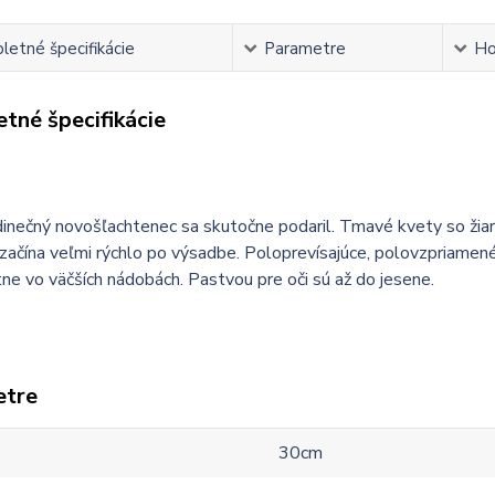
etné špecifikácie
Parametre
Ho
tné špecifikácie
inečný novošľachtenec sa skutočne podaril. Tmavé kvety so žiar
 začína veľmi rýchlo po výsadbe. Poloprevísajúce, polovzpriamené,
e vo väčších nádobách. Pastvou pre oči sú až do jesene.
etre
30cm