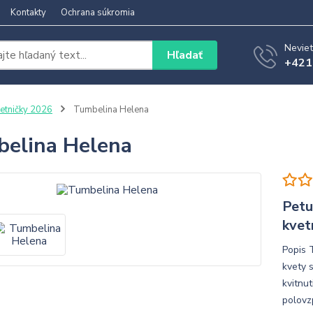
Kontakty
Ochrana súkromia
Neviet
Hľadať
+421
etničky 2026
Tumbelina Helena
elina Helena
Petu
kvet
Popis 
kvety 
kvitnu
polovz