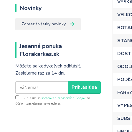
VÝŠK
Novinky
VEĽKO
Zobraziť všetky novinky
BOTA
STAN
Jesenná ponuka
Florakarkes.sk
DOST
Môžete sa kedykoľvek odhlásiť.
ODOL
Zasielame raz za 14 dní.
PODĽ
Prihlásiť sa
FARB
Súhlasím so
spracovaním osobných údajov
za
účelom zasielania newslettera.
VYPE
SUBS
HNOJE