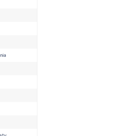
nia
vety