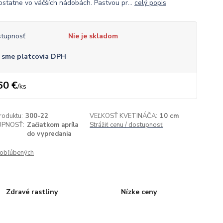
ostatne vo väčších nádobách. Pastvou pr...
celý popis
tupnosť
Nie je skladom
 sme platcovia DPH
60 €
/
ks
roduktu:
300-22
VEĽKOSŤ KVETINÁČA:
10 cm
PNOSŤ:
Začiatkom apríla
Strážiť cenu / dostupnosť
do vypredania
obľúbených
Zdravé rastliny
Nízke ceny