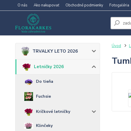
O nás
Ako nakupovať
Obchodné podmienky
Fotogaléria
Úvod
L
TRVALKY LETO 2026
Tumb
Letničky 2026
Do tieňa
Fuchsie
Kríčkové letničky
Klinčeky